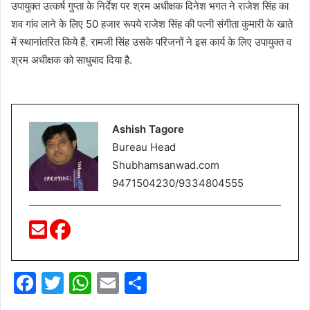
उपायुक्‍त उत्‍कर्ष गुप्‍ता के निर्देश पर श्रम अधीक्षक दिनेश भगत ने राजेश सिंह का
शव गांव लाने के लिए 50 हजार रूपये राजेश सिंह की पत्‍नी संगीता कुमारी के खाते
में स्‍थानांतरित किये हैं. रामजी सिंह उसके परिजनों ने इस कार्य के लिए उपायुक्‍त व
श्रम अधीक्षक को साधुबाद दिया है.
Ashish Tagore
Bureau Head
Shubhamsanwad.com
9471504230/9334804555
F
T
W
E
S
a
w
h
m
h