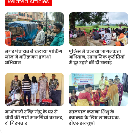
Related Articles
नगर पंचायत ने चलाया पार्किंग
पुलिस ने चलाया जागरूकता
जोन में अतिक्रमण हटाओ
अभियान, सामाजिक कुरीतियों
अभियान
से दूर रहने की दी सलाह
माओवादी रविंद्र गंझू के घर से
स्‍तनपान कराना शिशु के
चोरी की गयी सामग्रियां बरामद,
स्‍वास्‍थ्‍य के लिए लाभदायक:
दो गिरफ्तार
डीएसडब्‍ल्‍यूओ