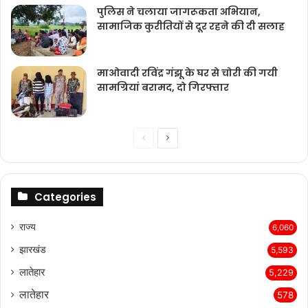
पुलिस ने चलाया जागरूकता अभियान,
सामाजिक कुरीतियों से दूर रहने की दी सलाह
माओवादी रविंद्र गंझू के घर से चोरी की गयी
सामग्रियां बरामद, दो गिरफ्तार
Previous
Next
page
page
Categories
राज्‍य
6,060
झारखंड
5,593
लातेहार
5,229
लातेहार
578