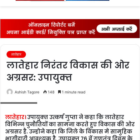
fo
लातेहार
लातेहार निरंतर विकास की ओर
अग्रसर: उपायुक्‍त
Ashish Tagore
148
1 minute read
संबोधित करते डीसी
लातेहार।
उपायुक्‍त उत्‍कर्ष गुप्‍ता ने कहा कि लातेहार
विभिन्‍न चुनौतियों का सामना करते हुए विकास की ओर
अग्रसर है. उन्‍होने कहा क‍ि जिले के विकास मे सामुहिक
भागीदारी आवश्‍यक है. उपायुक्‍त 76 वें गणतंत्र दिवस के