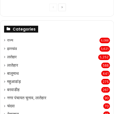
Previous
Next
page
page
Categories
राज्‍य
6,088
झारखंड
5,621
लातेहार
5,252
लातेहार
588
बालुमाथ
441
महुआडांड़
275
बरवाडीह
267
नगर पंचायत चुनाव, लातेहार
90
चंदवा
70