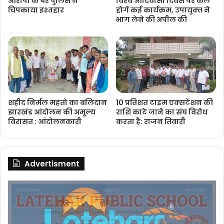
आरोपी के घर पुलिस ने
विश्‍व आदिवासी दिवस पर कल
चिपकाया इश्तहार
होगें कई कार्यक्रम, उपायुक्‍त ने
भाग लेने की अपील की
शहीद निर्मल महतो का बलिदान
10 प्रतिशत टाइम एक्सटेंशन की
झारखंड आंदोलन की अमूल्य
राशि काटे जाने का संघ विरोध
विरासत : आंदोलनकारी
करता है: राजन तिवारी
Advertisment