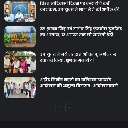
विश्‍व आदिवासी दिवस पर कल होगें कई
कार्यक्रम, उपायुक्‍त ने भाग लेने की अपील की
स्व. झमन सिंह एवं संतोष सिंह फुटबॉल टूर्नामेंट
का आगाज, 13 अगस्त तक ली जायेगी इंट्री
उपायुक्‍त ने नये मतदाताओंं का फूल भेंट कर
स्‍वागत किया, शुभकामनायें दी
शहीद निर्मल महतो का बलिदान झारखंड
आंदोलन की अमूल्य विरासत : आंदोलनकारी
Previous
Next
page
page