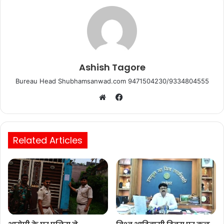
k
Ashish Tagore
Bureau Head Shubhamsanwad.com 9471504230/9334804555
Facebook
Website
Related Articles