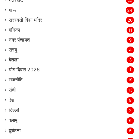
नेतरहाट
25
गारू
24
सरस्‍वती विद्या मंदिर
20
मनिका
11
नगर पंचायत
9
सरयु
4
बेतला
3
योग दिवस 2026
1
राजनीति
19
रांची
13
देश
8
दिल्‍ली
2
पलामू
6
दुर्घटना
5