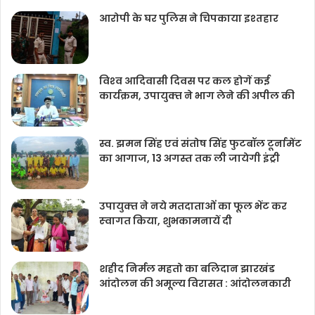
आरोपी के घर पुलिस ने चिपकाया इश्तहार
विश्‍व आदिवासी दिवस पर कल होगें कई
कार्यक्रम, उपायुक्‍त ने भाग लेने की अपील की
स्व. झमन सिंह एवं संतोष सिंह फुटबॉल टूर्नामेंट
का आगाज, 13 अगस्त तक ली जायेगी इंट्री
उपायुक्‍त ने नये मतदाताओंं का फूल भेंट कर
स्‍वागत किया, शुभकामनायें दी
शहीद निर्मल महतो का बलिदान झारखंड
आंदोलन की अमूल्य विरासत : आंदोलनकारी