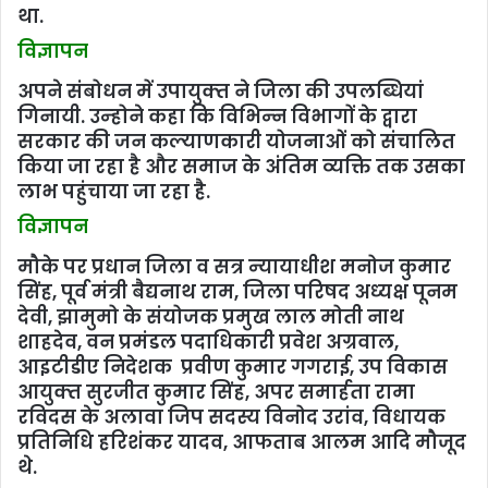
था.
विज्ञापन
अपने संबोधन में उपायुक्‍त ने जिला की उपलब्धियां
गिनायी. उन्‍होने कहा कि विभिन्‍न विभागों के द्वारा
सरकार की जन कल्‍याणकारी योजनाओं को संचालित
किया जा रहा है और समाज के अंतिम व्‍यक्ति तक उसका
लाभ पहुंचाया जा रहा है.
विज्ञापन
मौके पर प्रधान जिला व सत्र न्‍यायाधीश मनोज कुमार
सिंह, पूर्व मंत्री बैद्यनाथ राम, जिला परिषद अध्‍यक्ष पूनम
देवी, झामुमो के संयोजक प्रमुख लाल मोती नाथ
शाहदेव, वन प्रमंडल पदाधिकारी प्रवेश अग्रवाल,
आइटीडीए निदेशक प्रवीण कुमार गगराई, उप विकास
आयुक्‍त सुरजीत कुमार सिंह, अपर समार्हता रामा
रविदस के अलावा जिप सदस्‍य विनोद उरांव, विधायक
प्रतिनिधि हरिशंकर यादव, आफताब आलम आदि मौजूद
थे.