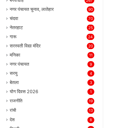
बरवाडीह
267
नगर पंचायत चुनाव, लातेहार
90
चंदवा
70
नेतरहाट
25
गारू
24
सरस्‍वती विद्या मंदिर
20
मनिका
11
नगर पंचायत
9
सरयु
4
बेतला
3
योग दिवस 2026
1
राजनीति
19
रांची
13
देश
8