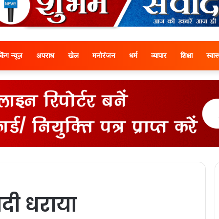
ेकिंग न्यूज़
अपराध
खेल
मनोरंजन
धर्म
व्यापार
शिक्षा
स्वास्
ादी धराया