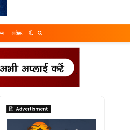
Switch
Search
थ्य
लातेहार
skin
for
Advertisment