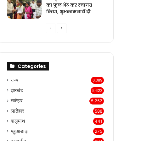
का फूल भेंट कर स्‍वागत
किया, शुभकामनायें दी
Previous
Next
page
page
Categories
राज्‍य
6,089
झारखंड
5,622
लातेहार
5,252
लातेहार
588
बालुमाथ
441
महुआडांड़
275