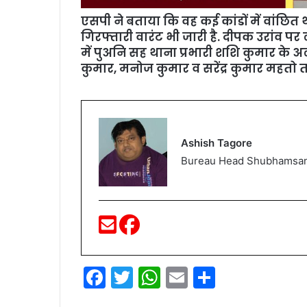
एसपी ने बताया कि वह कई कांडों में वांछि
गिरफ्तारी वारंट भी जारी है. दीपक उरांव पर 
में पुअनि सह थाना प्रभारी शशि कुमार के अ
कुमार, मनोज कुमार व सरेंद्र कुमार महतो 
Ashish Tagore
Bureau Head Shubhamsa
F
T
W
E
S
a
w
h
m
h