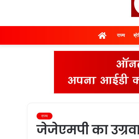
होम
राज्‍य
ब्र
राज्‍य
जेजेएमपी का उग्रव