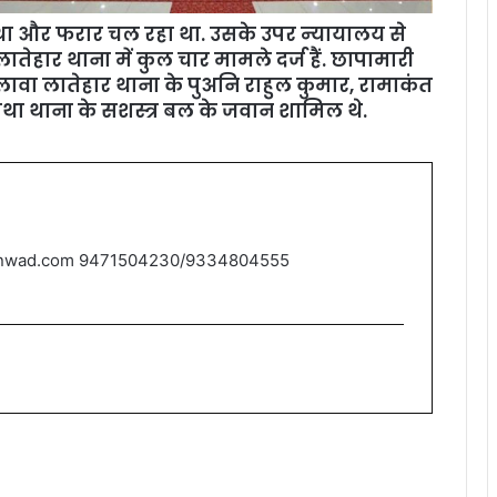
त था और फरार चल रहा था. उसके उपर न्‍यायालय से
लातेहार थाना में कुल चार मामले दर्ज हैं. छापामारी
लावा लातेहार थाना के पुअन‍ि राहुल कुमार, रामाकंत
तथा थाना के सशस्‍त्र बल के जवान शामिल थे.
nwad.com 9471504230/9334804555