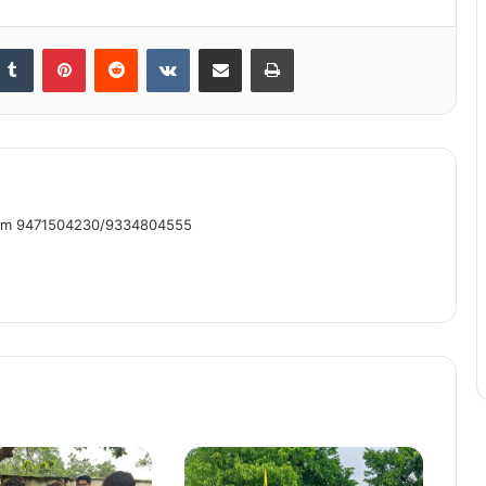
nkedIn
Tumblr
Pinterest
Reddit
VKontakte
Share via Email
Print
om 9471504230/9334804555