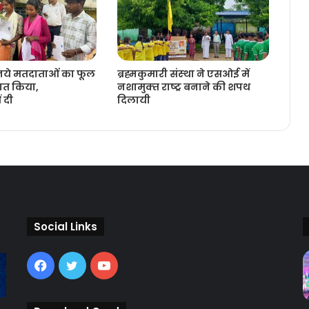
 नये मतदाताओंं का फूल
ब्रह्मकुमारी संस्‍था ने एसओई में
ागत किया,
नशामुक्‍त राष्‍ट्र बनाने की शपथ
 दी
दिलायी
Social Links
Facebook
Twitter
YouTube