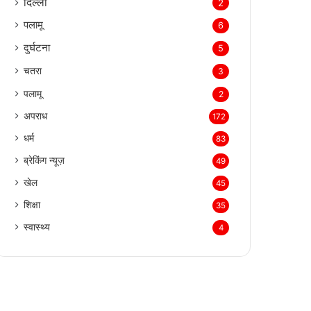
दिल्‍ली
2
पलामू
6
दुर्घटना
5
चतरा
3
पलामू
2
अपराध
172
धर्म
83
ब्रेकिंग न्यूज़
49
खेल
45
शिक्षा
35
स्वास्थ्य
4