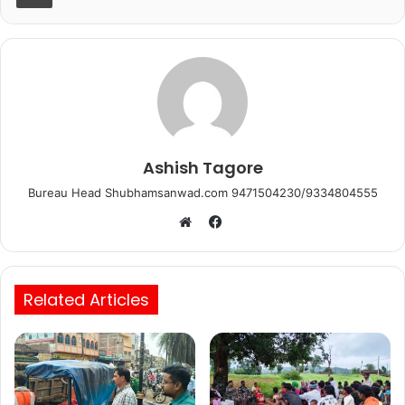
o
p
k
Ashish Tagore
Bureau Head Shubhamsanwad.com 9471504230/9334804555
Facebook
Website
Related Articles