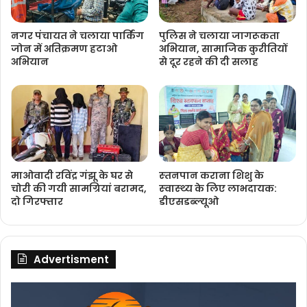
नगर पंचायत ने चलाया पार्किंग
पुलिस ने चलाया जागरूकता
जोन में अतिक्रमण हटाओ
अभियान, सामाजिक कुरीतियों
अभियान
से दूर रहने की दी सलाह
माओवादी रविंद्र गंझू के घर से
स्‍तनपान कराना शिशु के
चोरी की गयी सामग्रियां बरामद,
स्‍वास्‍थ्‍य के लिए लाभदायक:
दो गिरफ्तार
डीएसडब्‍ल्‍यूओ
Advertisment