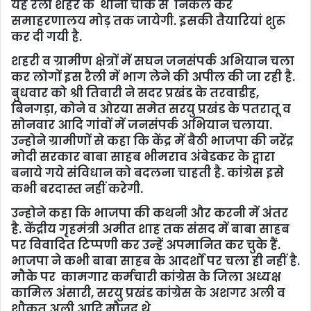
यह रैली शहर के थाना चौक से निकल कर
समाहरणालय मोड़ तक जायेगी. इसकी तैयारियां शुरू
कर दी गयी है.
शहरी व ग्रामीण क्षेत्रों में सघन जनसंपर्क अभियान चला
कर लोगों इस रैली में भाग लेने की अपील की जा रही है.
बुधवार को श्री तिवारी ने सदर प्रखंड के तरवाडीह,
बिनगड़ा, कोने व ओरया समेत सरयु प्रखंड के पतरातू व
सोनवार आदि गांवों में जनसंपर्क अभियान चलाया.
उन्‍होने ग्रामीणों से कहा कि केंद्र में बैठी भाजपा की नरेंद्र
मोदी सरकार बाबा साहब भीमराव अंबेडकर के द्वारा
बनाये गये संविधान को बदलना चाहती है. कांग्रेस इसे
कभी बरदास्‍त नहीं करेगी.
उन्‍होने कहा कि भाजपा की कथनी और करनी में अंतर
है. केंद्रीय गृहमंत्री अमीत शाह तक संसद में बाबा साहब
पर विवादित टिप्‍पणी कर उन्‍हें अपमानित कर चुके हैं.
भाजपा ने कभी बाबा साहब के आदर्शों पर चला ही नहीं है.
मौके पर कामगार कर्मचारी कांग्रेस के जिला अध्यक्ष
कामिल अंसारी, सरयु प्रखंड कांग्रेस के अशगर अली व
शौकत अली आदि मौजूद थे.