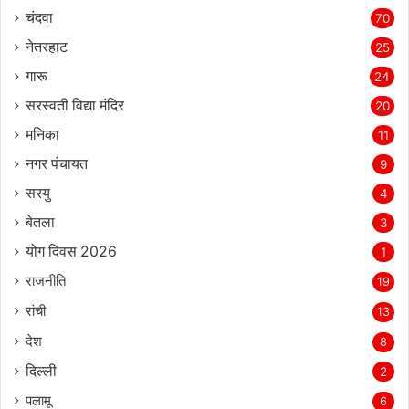
चंदवा
70
नेतरहाट
25
गारू
24
सरस्‍वती विद्या मंदिर
20
मनिका
11
नगर पंचायत
9
सरयु
4
बेतला
3
योग दिवस 2026
1
राजनीति
19
रांची
13
देश
8
दिल्‍ली
2
पलामू
6