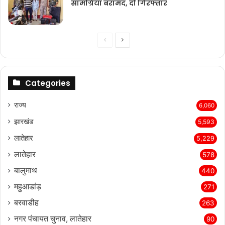
सामग्रियां बरामद, दो गिरफ्तार
Previous
Next
page
page
Categories
राज्‍य
6,060
झारखंड
5,593
लातेहार
5,229
लातेहार
578
बालुमाथ
440
महुआडांड़
271
बरवाडीह
263
नगर पंचायत चुनाव, लातेहार
90