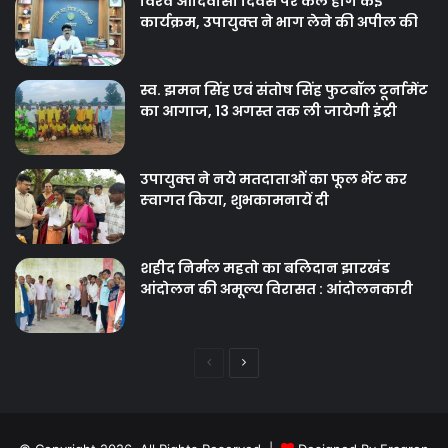
विश्‍व आदिवासी दिवस पर कल होगें कई
कार्यक्रम, उपायुक्‍त ने भाग लेने की अपील की
स्व. झमन सिंह एवं संतोष सिंह फुटबॉल टूर्नामेंट
का आगाज, 13 अगस्त तक ली जायेगी इंट्री
उपायुक्‍त ने नये मतदाताओंं का फूल भेंट कर
स्‍वागत किया, शुभकामनायें दी
शहीद निर्मल महतो का बलिदान झारखंड
आंदोलन की अमूल्य विरासत : आंदोलनकारी
Previous
Next
page
page