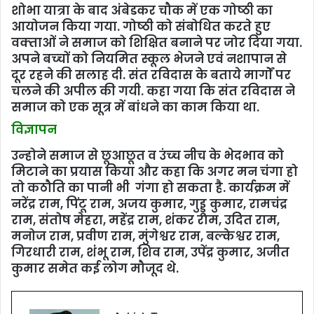
शोभा यात्रा के बाद अंबेडकर चौक में एक गोष्‍ठी का
आयोजन किया गया. गोष्‍ठी को संबोधित करते हुए
वक्‍ताओं ने समाज को शिक्षित बनाने पर जोर दिया गया.
अपने बच्‍चों को नियमित स्‍कूल भेजने एवं नशापान से
दूर रहने की सलाह दी. संत रविदास के बताये मार्गोें पर
चलने की अपील की गयी. कहा गया कि संत रविदास ने
समाज को एक सूत्र में बांधने का काम किया था.
विज्ञापन
उन्‍होने समाज से छूआछूत व उंच्‍च नीच के भेदभाव को
मिटाने का प्रयास किया और कहा कि अगर मन चंगा हो
तो कठौति का पानी भी गंगा हो सकता है. कार्यक्रम में
नरेंद्र राम, पिंटू राम, अजय कुमार, गुड्डू कुमार, रामचंद्र
राम, संतोष मेहरा, महेंद्र राम, शंकर राम, उदित राम,
मनोज राम, प्रवीण राम, मुंगेश्वर राम, बल्केश्वर राम,
गिरधारी राम, शंंभू राम, शिव राम, उपेंद्र कुमार, अजीत
कुमार समेत कई लोग मौजूद थे.