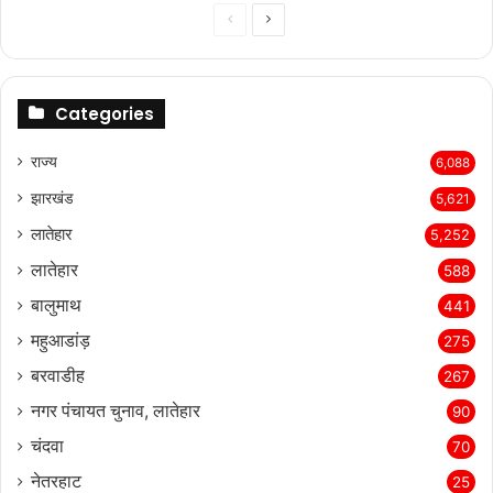
Previous
Next
page
page
Categories
राज्‍य
6,088
झारखंड
5,621
लातेहार
5,252
लातेहार
588
बालुमाथ
441
महुआडांड़
275
बरवाडीह
267
नगर पंचायत चुनाव, लातेहार
90
चंदवा
70
नेतरहाट
25