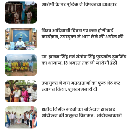
आरोपी के घर पुलिस ने चिपकाया इश्तहार
विश्‍व आदिवासी दिवस पर कल होगें कई
कार्यक्रम, उपायुक्‍त ने भाग लेने की अपील की
स्व. झमन सिंह एवं संतोष सिंह फुटबॉल टूर्नामेंट
का आगाज, 13 अगस्त तक ली जायेगी इंट्री
उपायुक्‍त ने नये मतदाताओंं का फूल भेंट कर
स्‍वागत किया, शुभकामनायें दी
शहीद निर्मल महतो का बलिदान झारखंड
आंदोलन की अमूल्य विरासत : आंदोलनकारी