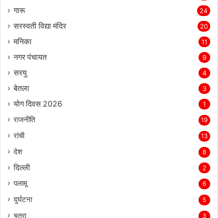
गारू
24
सरस्‍वती विद्या मंदिर
20
मनिका
11
नगर पंचायत
9
सरयु
4
बेतला
3
योग दिवस 2026
1
राजनीति
19
रांची
13
देश
8
दिल्‍ली
2
पलामू
6
दुर्घटना
5
चतरा
3