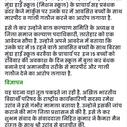
मुंडा हाई स्‍कूल (मिशन स्‍कूल) के प्राचार्य सह प्रबंधक
ब्रदर केजे मार्कुस पर उनके घर में आवसित बच्‍चों के साथ
मारपीट व गाली गलौज करने का आरोप लगाया है.
इसे ले कर उन्‍होने बाल कल्‍याण समिति के अध्‍यक्ष व
जिला समाज कल्‍याण पदाधिकारी, लातेहार को एक
आवेदन सौंपा है. उन्‍होने अपने आवदेन में बताया कि
उनके घर में 15 रहने वाले आवसित बच्‍चों के साथ बिरसा
मुंडा हाई स्‍कूल बरवैया के प्राचार्य पर इन 15 बच्‍चों को
रविवार की अवकाश के दिन स्‍कूल में बुला कर बंधक
बनाने एवं अमानवीय तरीके से मारपीट और गाली
गलौज देने का आरोप लगाया है.
विज्ञापन
यह घटना यहां तूल पकड़ते जा रही है. अखिल भारतीय
विद्यार्थी परिषद के राष्‍ट्रीय कार्यकारिणी सदस्‍य रमेश
उरांव ने इसे गंभीर मामला बताया है. उन्‍होने इसकी जांच
कराने की मांग जिला प्रशासन से की है. इसे ले कर
शुभम संवाद के संवाददाता निहित कुमार ने कैमरा मैन
राहुल के साथ श्री उरांव से बातचीत की.