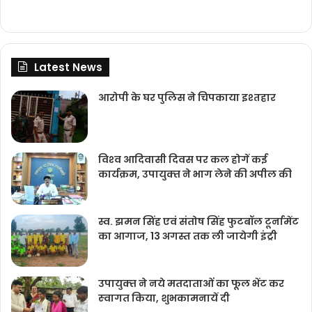
Latest News
आरोपी के घर पुलिस ने चिपकाया इश्तहार
विश्‍व आदिवासी दिवस पर कल होगें कई
कार्यक्रम, उपायुक्‍त ने भाग लेने की अपील की
स्व. झमन सिंह एवं संतोष सिंह फुटबॉल टूर्नामेंट
का आगाज, 13 अगस्त तक ली जायेगी इंट्री
उपायुक्‍त ने नये मतदाताओंं का फूल भेंट कर
स्‍वागत किया, शुभकामनायें दी