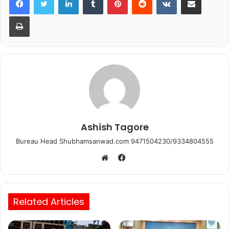
b
A
Print
o
p
o
p
k
Ashish Tagore
Bureau Head Shubhamsanwad.com 9471504230/9334804555
Facebook
Website
Related Articles