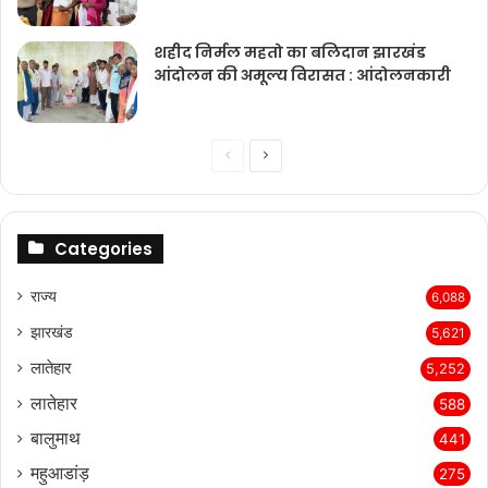
शहीद निर्मल महतो का बलिदान झारखंड
आंदोलन की अमूल्य विरासत : आंदोलनकारी
Previous
Next
page
page
Categories
राज्‍य
6,088
झारखंड
5,621
लातेहार
5,252
लातेहार
588
बालुमाथ
441
महुआडांड़
275