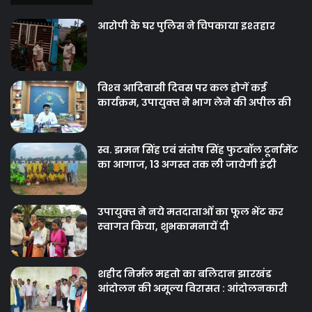
आरोपी के घर पुलिस ने चिपकाया इश्तहार
विश्‍व आदिवासी दिवस पर कल होगें कई
कार्यक्रम, उपायुक्‍त ने भाग लेने की अपील की
स्व. झमन सिंह एवं संतोष सिंह फुटबॉल टूर्नामेंट
का आगाज, 13 अगस्त तक ली जायेगी इंट्री
उपायुक्‍त ने नये मतदाताओंं का फूल भेंट कर
स्‍वागत किया, शुभकामनायें दी
शहीद निर्मल महतो का बलिदान झारखंड
आंदोलन की अमूल्य विरासत : आंदोलनकारी