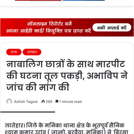
fo
राज्‍य
लातेहार
नाबालिग छात्रों के साथ मारपीट
की घटना तूल पकड़ी, अभाविप ने
जांच की मांग की
Ashish Tagore
269
1 minute read
शुभम संवाद से बात करते रमेश उरांव
लातेहार। जिले के मनिका थाना क्षेत्र के भूतपूर्व सैनिक
श्‍याम कुमार उरांव ( जान्‍हो, बरवैया, मनिका) ने बिरसा