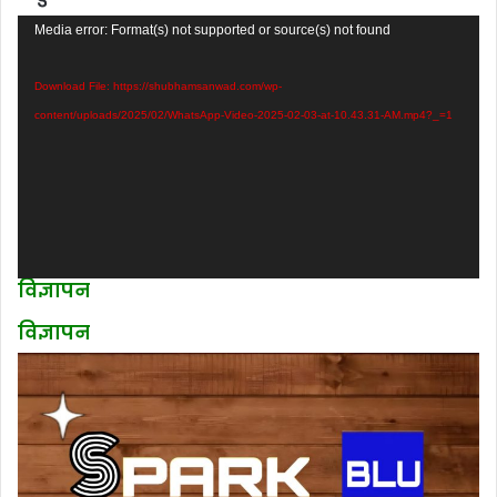
Video
Media error: Format(s) not supported or source(s) not found
Player
Download File: https://shubhamsanwad.com/wp-
content/uploads/2025/02/WhatsApp-Video-2025-02-03-at-10.43.31-AM.mp4?_=1
विज्ञापन
विज्ञापन