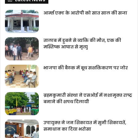
आर्म्स एक्ट के आरोपी को सात साल की सजा
तालाब में डूबने से व्यक्ति की मौत, एक की
मस्तिष्क आघात से मृत्यु
भाजपा की बैठक में बूथ सशक्तिकरण पर जोर
ब्रह्मकुमारी संस्‍था ने एसओई में नशामुक्‍त राष्‍ट्र
बनाने की शपथ दिलायी
उपायुक्‍त ने जन शिकायत में सुनी शिकायतें,
समाधान का दिया भरोसा