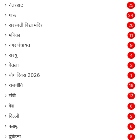
नेतरहाट
25
गारू
24
सरस्‍वती विद्या मंदिर
20
मनिका
11
नगर पंचायत
9
सरयु
4
बेतला
3
योग दिवस 2026
1
राजनीति
19
रांची
13
देश
8
दिल्‍ली
2
पलामू
6
दुर्घटना
5