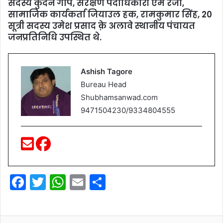
सदस्य कुंदन गोप, संरक्षण पदाधिकारी एम रजा,
सामाजिक कार्यकर्ता जियाउल हक, रामकुमार सिंह, 20
सूत्री सदस्य उमेश प्रसाद क़े अलावे स्थानीय पंचायत
जनप्रतिनिधि उपस्थित थे.
Ashish Tagore
Bureau Head
Shubhamsanwad.com
9471504230/9334804555
F
T
W
E
S
a
w
h
m
h
c
itt
at
ai
ar