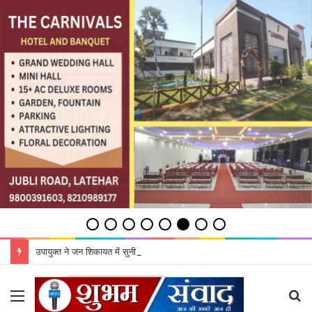
उपायुक्‍त ने जन शिकायत में सुनी शिकायतें, समाधान का दिया भरोसा
Menu
S