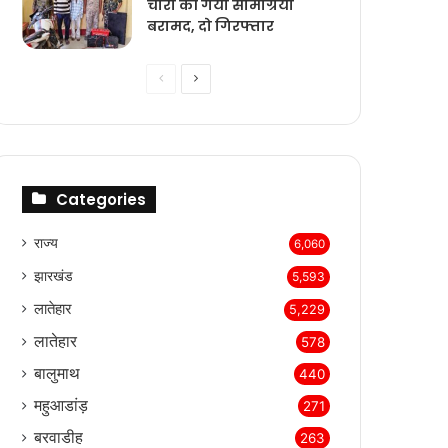
चोरी की गयी सामग्रियां
बरामद, दो गिरफ्तार
Previous
Next
page
page
Categories
राज्‍य
6,060
झारखंड
5,593
लातेहार
5,229
लातेहार
578
बालुमाथ
440
महुआडांड़
271
बरवाडीह
263