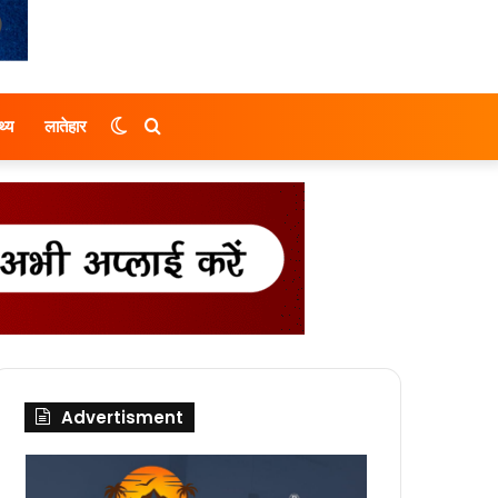
Switch
Search
थ्य
लातेहार
skin
for
Advertisment