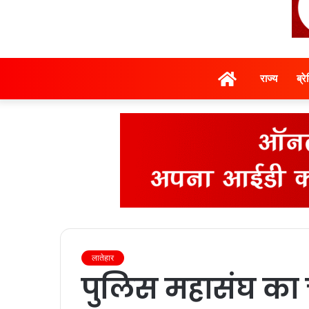
होम
राज्‍य
ब्र
लातेहार
पुलिस महासंघ का च