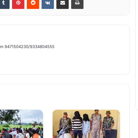
om 9471504230/9334804555