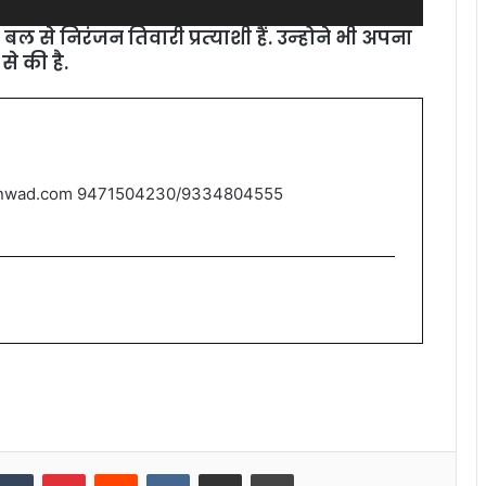
 बल से निरंजन तिवारी प्रत्‍याशी हैं. उन्‍होने भी अपना
े की है.
nwad.com 9471504230/9334804555
nkedIn
Tumblr
Pinterest
Reddit
VKontakte
Share via Email
Print