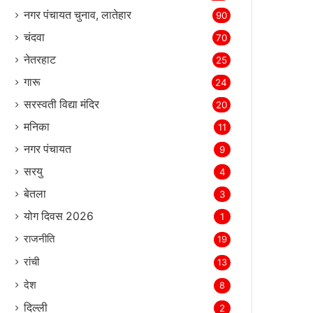
नगर पंचायत चुनाव, लातेहार
90
चंदवा
70
नेतरहाट
25
गारू
24
सरस्‍वती विद्या मंदिर
20
मनिका
11
नगर पंचायत
9
सरयु
4
बेतला
3
योग दिवस 2026
1
राजनीति
19
रांची
13
देश
8
दिल्‍ली
2