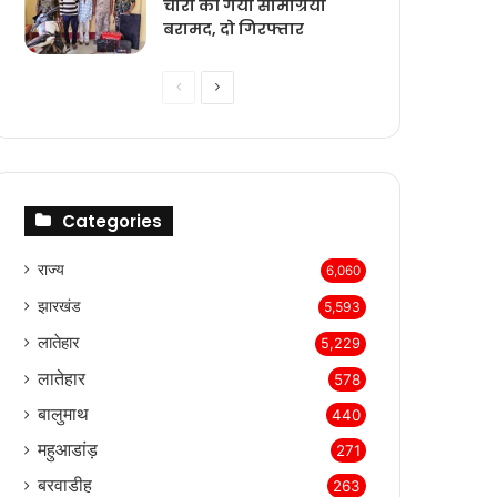
चोरी की गयी सामग्रियां
बरामद, दो गिरफ्तार
Previous
Next
page
page
Categories
राज्‍य
6,060
झारखंड
5,593
लातेहार
5,229
लातेहार
578
बालुमाथ
440
महुआडांड़
271
बरवाडीह
263