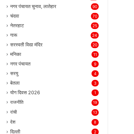
नगर पंचायत चुनाव, लातेहार
90
चंदवा
70
नेतरहाट
25
गारू
24
सरस्‍वती विद्या मंदिर
20
मनिका
11
नगर पंचायत
9
सरयु
4
बेतला
3
योग दिवस 2026
1
राजनीति
19
रांची
13
देश
8
दिल्‍ली
2