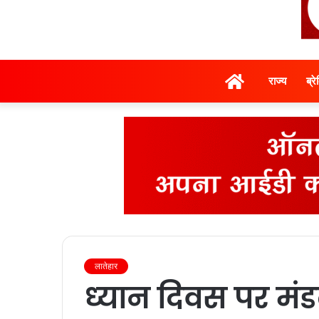
होम
राज्‍य
ब्र
लातेहार
ध्‍यान दिवस पर मंड