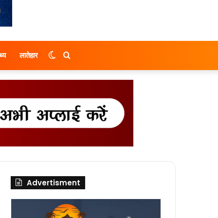
Switch
Search
थ्य
लातेहार
skin
for
Advertisment