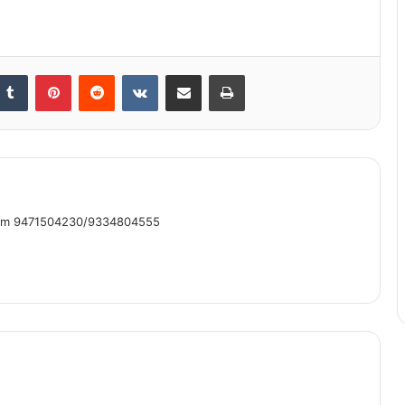
nkedIn
Tumblr
Pinterest
Reddit
VKontakte
Share via Email
Print
om 9471504230/9334804555