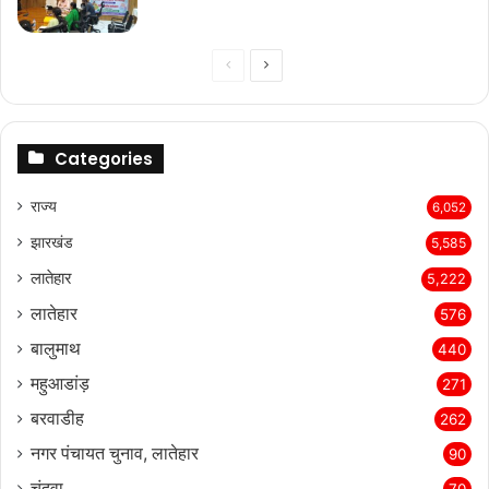
Previous
Next
page
page
Categories
राज्‍य
6,052
झारखंड
5,585
लातेहार
5,222
लातेहार
576
बालुमाथ
440
महुआडांड़
271
बरवाडीह
262
नगर पंचायत चुनाव, लातेहार
90
चंदवा
70