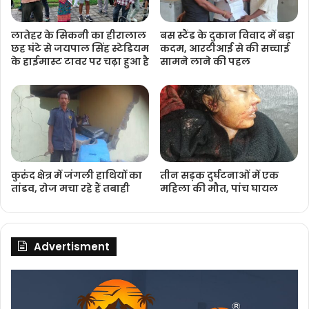
लातेहर के सिकनी का हीरालाल
बस स्टैंड के दुकान विवाद में बड़ा
छह घंटे से जयपाल सिंह स्टेडियम
कदम, आरटीआई से की सच्चाई
के हाईमास्ट टावर पर चढ़ा हुआ है
सामने लाने की पहल
कुरुंद क्षेत्र में जंगली हाथियों का
तीन सड़क दुर्घटनाओं में एक
तांडव, रोज मचा रहे हैं तबाही
महिला की मौत, पांच घायल
Advertisment