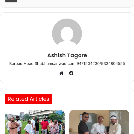
o
p
k
Ashish Tagore
Bureau Head Shubhamsanwad.com 9471504230/9334804555
Facebook
Website
Related Articles