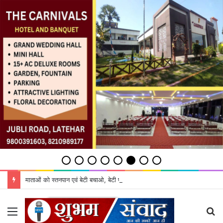
माताओं को स्तनपान एवं बेटी बचाओ, बेटी पढ़ाओ के महत्व को बताएं: डीडीसी
Menu
S