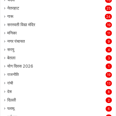
नेतरहाट
25
गारू
24
सरस्‍वती विद्या मंदिर
19
मनिका
11
नगर पंचायत
9
सरयु
4
बेतला
3
योग दिवस 2026
1
राजनीति
19
रांची
13
देश
8
दिल्‍ली
2
पलामू
6