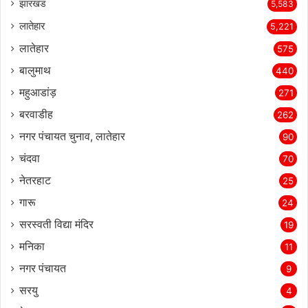
झारखंड
5,583
लातेहार
5,221
लातेहार
575
बालुमाथ
440
महुआडांड़
271
बरवाडीह
262
नगर पंचायत चुनाव, लातेहार
90
चंदवा
70
नेतरहाट
25
गारू
24
सरस्‍वती विद्या मंदिर
19
मनिका
11
नगर पंचायत
9
सरयु
4