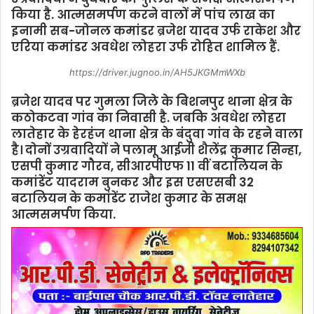
किया है. आत्मसमर्पण करने वालों में पांच लाख का
इनामी सब-जोनल कमांडर ब्रजेश यादव उर्फ राकेश और
एरिया कमांडर अवधेश लोहरा उर्फ रोहित शामिल हैं.
https://driver.jugnoo.in/AH5JKGMmWXb
ब्रजेश यादव पर गुमला जिले के बिशनपुर थाना क्षेत्र के
कठोकटवा गांव का निवासी है. जबकि अवधेश लोहरा
लातेहार के हेरहंज थाना क्षेत्र के बंदुवा गांव के रहने वाला
है। दोनों उग्रवादियों ने पलामू आईजी शैलेंद्र कुमार सिन्हा,
एसपी कुमार गौरव, सीआरपीएफ 11 वीं बटालियन के
कमांडेंट यादराम बुनकर और इस एसएसबी 32
बटालियन के कमांडेंट राजेश कुमार के समक्ष
आत्मसमर्पण किया.