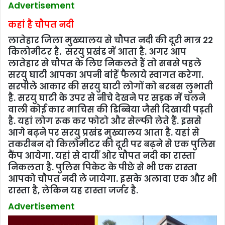
Advertisement
कहां है चौपत नदी
लातेहार जिला मुख्‍यालय से चौपत नदी की दूरी मात्र 22
किलोमीटर है. सरयु प्रखंड में आता है. अगर आप
लातेहार से चौपत के लिए निकलते हैं तो सबसे पहले
सरयु घाटी आपका अपनी बांंहें फैलाये स्‍वागत करेगा.
सरपीले आकार की सरयु घाटी लोगों को बरबस लुभाती
है. सरयु घाटी के उपर से नीचे देखने पर सड़क में चलने
वाली कोई कार माचिस की डिब्बिया जैसी दिखायी पड़ती
है. यहां लोग रूक कर फोटो और सेल्‍फी लेते हैं. इससे
आगे बढ़ने पर सरयु प्रखंड मुख्‍यालय आता है. यहां से
तकरीबन दो किलोमीटर की दूरी पर बढ़ने से एक पुलिस
कैंप आयेगा. यहां से दायीं ओर चौपत नदी का रास्‍ता
निकलता है. पुलिस पिकेट के पीछे से भी एक रास्‍ता
आपको चौपत नदी ले जायेगा. इसके अलावा एक और भी
रास्‍ता है, लेकिन यह रास्‍ता जर्जर है.
Advertisement