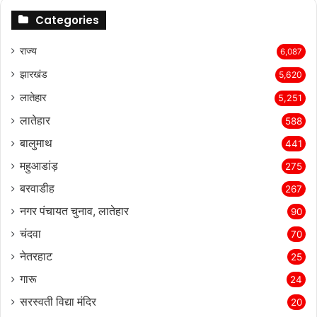
Categories
राज्‍य
6,087
झारखंड
5,620
लातेहार
5,251
लातेहार
588
बालुमाथ
441
महुआडांड़
275
बरवाडीह
267
नगर पंचायत चुनाव, लातेहार
90
चंदवा
70
नेतरहाट
25
गारू
24
सरस्‍वती विद्या मंदिर
20