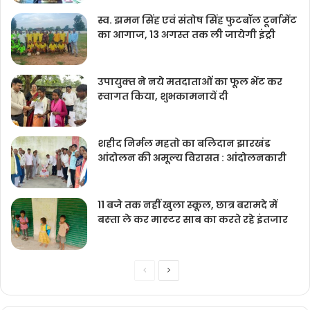
स्व. झमन सिंह एवं संतोष सिंह फुटबॉल टूर्नामेंट
का आगाज, 13 अगस्त तक ली जायेगी इंट्री
उपायुक्‍त ने नये मतदाताओंं का फूल भेंट कर
स्‍वागत किया, शुभकामनायें दी
शहीद निर्मल महतो का बलिदान झारखंड
आंदोलन की अमूल्य विरासत : आंदोलनकारी
11 बजे तक नहीं खुला स्कूल, छात्र बरामदे में
बस्‍ता ले कर मास्‍टर साब का करते रहे इंतजार
Previous
Next
page
page