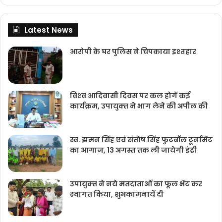
Latest News
आरोपी के घर पुलिस ने चिपकाया इश्तहार
विश्‍व आदिवासी दिवस पर कल होगें कई
कार्यक्रम, उपायुक्‍त ने भाग लेने की अपील की
स्व. झमन सिंह एवं संतोष सिंह फुटबॉल टूर्नामेंट
का आगाज, 13 अगस्त तक ली जायेगी इंट्री
उपायुक्‍त ने नये मतदाताओंं का फूल भेंट कर
स्‍वागत किया, शुभकामनायें दी