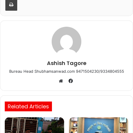
o
p
o
p
k
Ashish Tagore
Bureau Head Shubhamsanwad.com 9471504230/9334804555
Facebook
Website
Related Articles