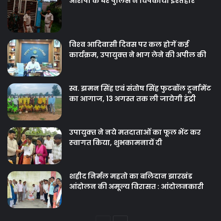
आरोपी के घर पुलिस ने चिपकाया इश्तहार
विश्‍व आदिवासी दिवस पर कल होगें कई
कार्यक्रम, उपायुक्‍त ने भाग लेने की अपील की
स्व. झमन सिंह एवं संतोष सिंह फुटबॉल टूर्नामेंट
का आगाज, 13 अगस्त तक ली जायेगी इंट्री
उपायुक्‍त ने नये मतदाताओंं का फूल भेंट कर
स्‍वागत किया, शुभकामनायें दी
शहीद निर्मल महतो का बलिदान झारखंड
आंदोलन की अमूल्य विरासत : आंदोलनकारी