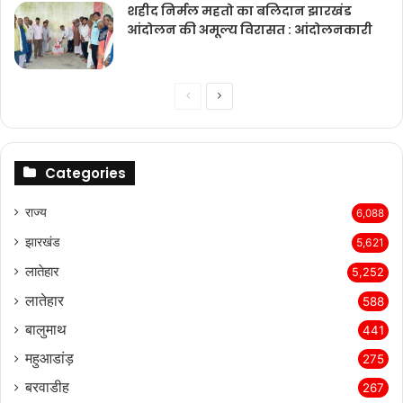
शहीद निर्मल महतो का बलिदान झारखंड
आंदोलन की अमूल्य विरासत : आंदोलनकारी
Previous
Next
page
page
Categories
राज्‍य
6,088
झारखंड
5,621
लातेहार
5,252
लातेहार
588
बालुमाथ
441
महुआडांड़
275
बरवाडीह
267