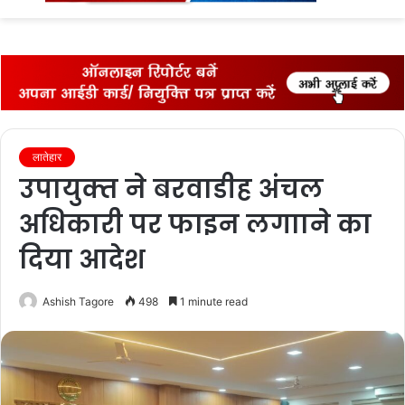
fo
लातेहार
उपायुक्‍त ने बरवाडीह अंंचल
अधिकारी पर फाइन लगााने का
दिया आदेश
Ashish Tagore
498
1 minute read