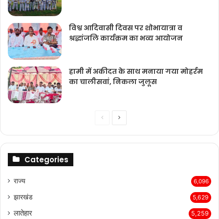
विश्व आदिवासी दिवस पर शोभायात्रा व
श्रद्धांजलि कार्यक्रम का भव्य आयोजन
हामी में अकीदत के साथ मनाया गया मोहर्रम
का चालीसवां, निकला जुलूस
Previous
Next
page
page
Categories
राज्‍य
6,096
झारखंड
5,629
लातेहार
5,259