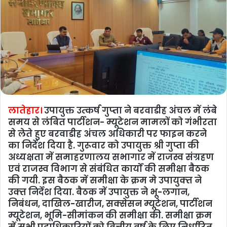
लातेहार।
उपायुक्त उत्‍कर्ष गुप्‍ता ने बरवाडीह अंचल में लंबे
समय से लंबित पार्टीशन- म्यूटेशन मामलों को गंभीरता
से लेते हुए बरवाडीह अंचल अधिकारी पर फाइन करने
का निर्देश दिया है. गुरूवार को उपायुक्त श्री गुप्ता की
अध्यक्षता में समाहरणालय सभागार में राजस्व संग्रहण
एवं राजस्व विभाग से संबंधित कार्यों की समीक्षा बैठक
की गयी. इस बैठक में समीक्षा के क्रम मे उपायुक्‍त ने
उक्‍त निर्देश दिया. बैठक में उपायुक्त ने भू-लगान,
निबंधन, दाखिल-खारीज, सक्सेसन म्यूटेशन, पार्टीशन
म्यूटेशन, भूमि-सीमांकन की समीक्षा की. समीक्षा क्रम