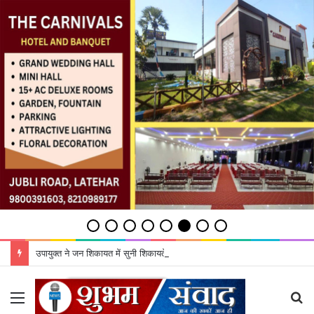
उपायुक्‍त ने जन शिकायत में सुनी शिकायतें, समाधान का दिया भरोसा
Menu
S