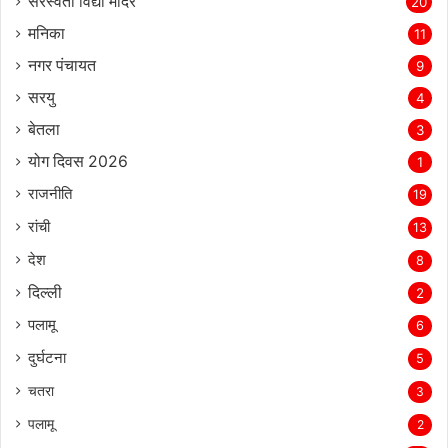
सरस्‍वती विद्या मंदिर
20
मनिका
11
नगर पंचायत
9
सरयु
4
बेतला
3
योग दिवस 2026
1
राजनीति
19
रांची
13
देश
8
दिल्‍ली
2
पलामू
6
दुर्घटना
5
चतरा
3
पलामू
2