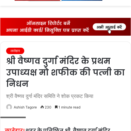
fo
लातेहार
श्री वैष्‍णव दुर्गा मंदिर के प्रथम
उपाध्‍यक्ष मो शफीक की पत्‍नी का
निधन
श्री वैष्‍णव दुर्गा मंदिर समिति ने शोक प्रकट किया
Ashish Tagore
230
1 minute read
फाइल फोटो
लातेहार।
शहर के प्रतिष्ठित श्री वैष्‍णव दुर्गा मंदिर