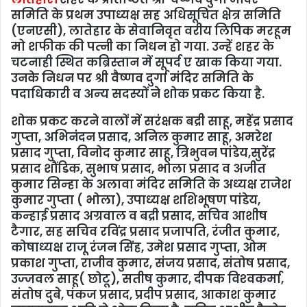
सम‍िति के प्रथम उपाध्‍यक्ष सह अधिसूचित क्षेत्र समिति
(एनएसी), लातेहार के सेवानिवृत वरीय लिपिक मरहूम
मो शफीक की पत्‍नी का निधन हो गया. उन्‍हें शहर के
चटनाही स्थित कब्रिस्‍तान में सूपर्द ए खाक किया गया.
उनके निधन पर श्री वैष्‍णव दुर्गा मंदिर समिति के
पदाधिकारी व अन्‍य सदस्‍यों ने शोक प्रकट किया है.
शोक प्रकट करने वालों में सरंक्षक बद्री साहू, महेंद्र प्रसाद
गुप्‍ता, अभिनंंदन प्रसाद, अनिल कुमार साहू, अमरेश
प्रसाद गुप्‍ता, विनोद कुमार साहू, त्रिभुवन पांडेय,सुरेंद्र
प्रसाद शौंडिक, सुभाष प्रसाद, भोला प्रसाद व अजीत
कुमार सिन्‍हा के अलावा मंदिर समिति के अध्‍यक्ष राजेश
कुमार गुप्‍ता ( भोला), उपाध्‍यक्ष शशिभूषण पांडेय,
कन्‍हाई प्रसाद अग्रवाल व बद्री प्रसाद, सचिव आशीष
टैगार, सह सचिव रविंद्र प्रसाद प्रजापति, रंजीत कुमार,
कोषाध्‍यक्ष राजू रंजन सिंह, उमेश प्रसाद गुप्‍ता, ओम
प्रकाश गुप्‍ता, राजीव कुमार, संजय प्रसाद, संतोष प्रसाद,
उज्‍जवल साहू( छोटू), सतीष कुमार, दीपक विश्‍वकर्मा,
संतोष दुबे, पंकज प्रसाद, प्रदीप प्रसाद, आकाश कुमार