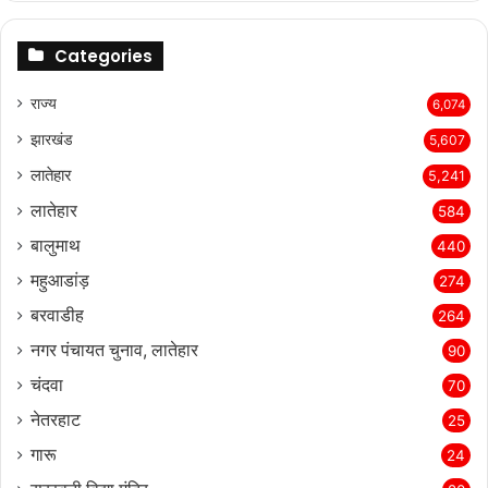
Categories
राज्‍य
6,074
झारखंड
5,607
लातेहार
5,241
लातेहार
584
बालुमाथ
440
महुआडांड़
274
बरवाडीह
264
नगर पंचायत चुनाव, लातेहार
90
चंदवा
70
नेतरहाट
25
गारू
24