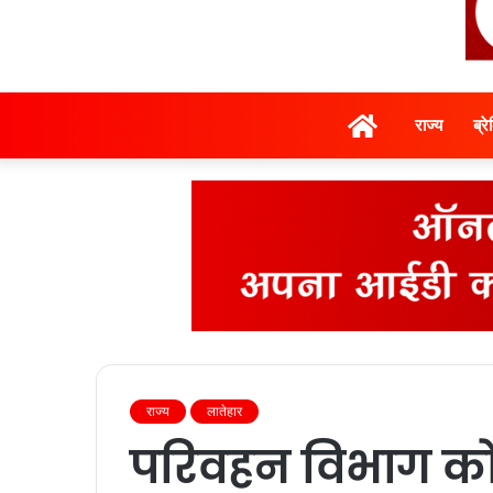
होम
राज्‍य
ब्र
राज्‍य
लातेहार
परिवहन विभाग को 