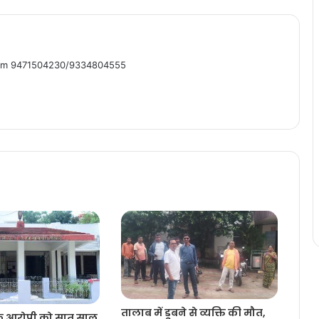
om 9471504230/9334804555
तालाब में डूबने से व्यक्ति की मौत,
 के आरोपी को सात साल