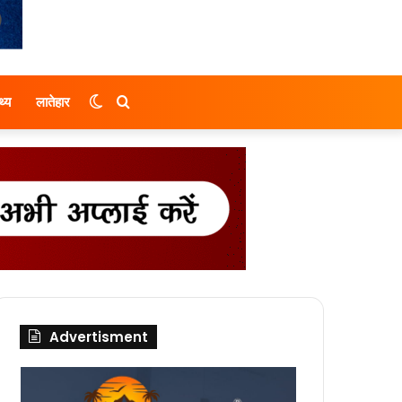
Switch
Search
थ्य
लातेहार
skin
for
Advertisment