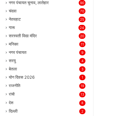
नगर पंचायत चुनाव, लातेहार
90
चंदवा
70
नेतरहाट
25
गारू
24
सरस्‍वती विद्या मंदिर
20
मनिका
11
नगर पंचायत
9
सरयु
4
बेतला
3
योग दिवस 2026
1
राजनीति
19
रांची
13
देश
8
दिल्‍ली
2