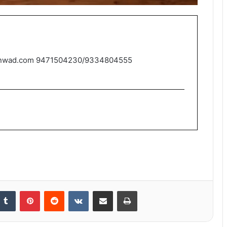
nwad.com 9471504230/9334804555
nkedIn
Tumblr
Pinterest
Reddit
VKontakte
Share via Email
Print