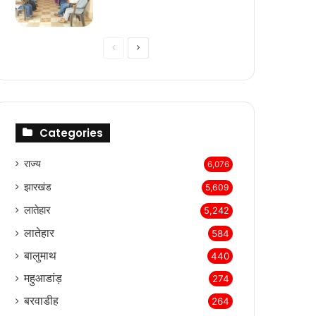
Previous
Next
page
page
Categories
राज्‍य
6,076
झारखंड
5,609
लातेहार
5,242
लातेहार
584
बालुमाथ
440
महुआडांड़
274
बरवाडीह
264