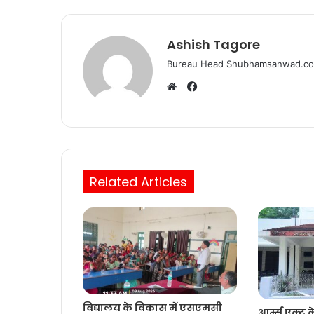
o
p
o
p
k
Ashish Tagore
Bureau Head Shubhamsanwad.c
Facebook
Website
Related Articles
विद्यालय के विकास में एसएमसी
आर्म्स एक्ट