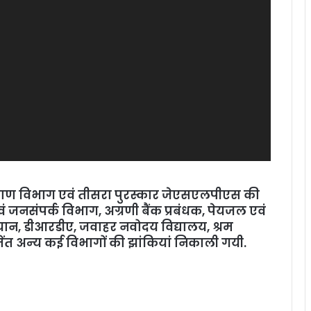
ल्‍याण विभाग एवं तीसरा पुरस्‍कार जेएसएलपीएस की
 जनसंपर्क विभाग, अग्रणी बैंक प्रबंधक, पेयजल एवं
भियान, डीआरडीए, जवाहर नवोदय विद्यालय, श्रम
त अन्‍य कई विभागों की झांकियां निकाली गयी.