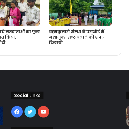
 नये मतदाताओंं का फूल
ब्रह्मकुमारी संस्‍था ने एसओई में
ागत किया,
नशामुक्‍त राष्‍ट्र बनाने की शपथ
 दी
दिलायी
Social Links
Facebook
Twitter
YouTube