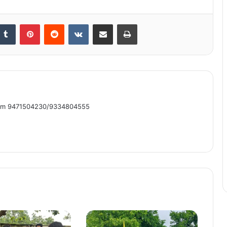
nkedIn
Tumblr
Pinterest
Reddit
VKontakte
Share via Email
Print
om 9471504230/9334804555