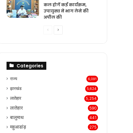
कल होगें कई कार्यक्रम,
उपायुक्‍त ने भाग लेने की
अपील की
Previous
Next
page
page
Categories
राज्‍य
6,091
झारखंड
5,624
लातेहार
5,254
लातेहार
590
बालुमाथ
441
महुआडांड़
275