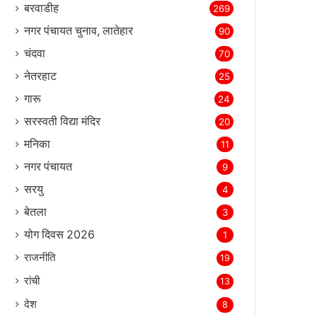
बरवाडीह
269
नगर पंचायत चुनाव, लातेहार
90
चंदवा
70
नेतरहाट
25
गारू
24
सरस्‍वती विद्या मंदिर
20
मनिका
11
नगर पंचायत
9
सरयु
4
बेतला
3
योग दिवस 2026
1
राजनीति
19
रांची
13
देश
8