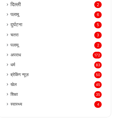
दिल्‍ली
2
पलामू
6
दुर्घटना
5
चतरा
3
पलामू
2
अपराध
172
धर्म
83
ब्रेकिंग न्यूज़
50
खेल
45
शिक्षा
35
स्वास्थ्य
4