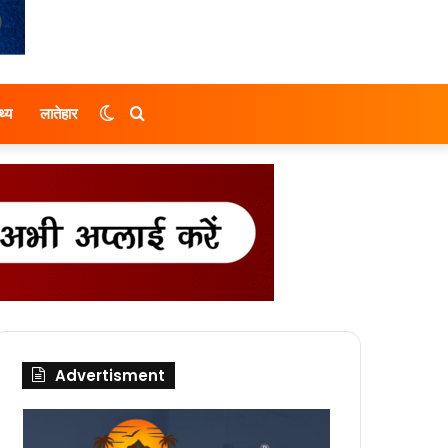
Switch
Search
थ्य
लातेहार
skin
for
Advertisment