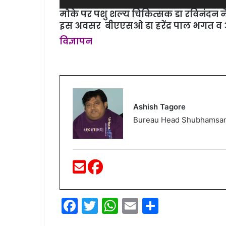
मौके पर पशु शल्‍य चिकित्‍सक डा रविनंदन ने 
इस अवसर बीएएसओ डा हरेंद्र पाल भगत व अन्
विज्ञापन
Ashish Tagore
Bureau Head Shubhamsa
F
T
W
E
S
a
w
h
m
h