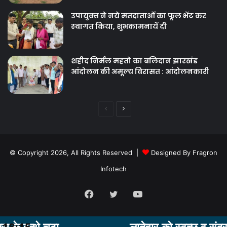
उपायुक्‍त ने नये मतदाताओंं का फूल भेंट कर
स्‍वागत किया, शुभकामनायें दी
शहीद निर्मल महतो का बलिदान झारखंड
आंदोलन की अमूल्य विरासत : आंदोलनकारी
Previous
Next
page
page
© Copyright 2026, All Rights Reserved |
Designed By Fragron
Infotech
Facebook
Twitter
YouTube
चढ़ा
18:15
लातेहार को स्‍वच्‍छ व सुंदर बनाने मे