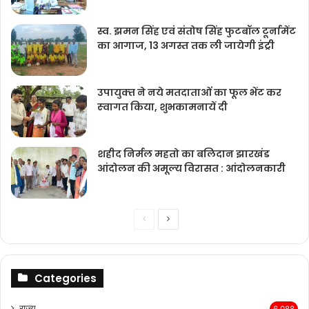
स्व. झमन सिंह एवं संतोष सिंह फुटबॉल टूर्नामेंट
का आगाज, 13 अगस्त तक ली जायेगी इंट्री
उपायुक्‍त ने नये मतदाताओंं का फूल भेंट कर
स्‍वागत किया, शुभकामनायें दी
शहीद निर्मल महतो का बलिदान झारखंड
आंदोलन की अमूल्य विरासत : आंदोलनकारी
Previous
Next
page
page
Categories
राज्‍य