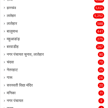
6,088
झारखंड
5,621
लातेहार
5,252
लातेहार
588
बालुमाथ
441
महुआडांड़
275
बरवाडीह
267
नगर पंचायत चुनाव, लातेहार
90
चंदवा
70
नेतरहाट
25
गारू
24
सरस्‍वती विद्या मंदिर
20
मनिका
11
नगर पंचायत
9