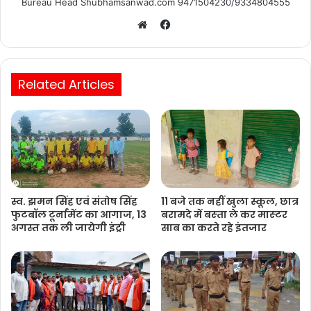
Bureau Head Shubhamsanwad.com 9471504230/9334804555
Facebook
Website
Related Articles
स्व. झमन सिंह एवं संतोष सिंह
11 बजे तक नहीं खुला स्कूल, छात्र
फुटबॉल टूर्नामेंट का आगाज, 13
बरामदे में बस्‍ता ले कर मास्‍टर
अगस्त तक ली जायेगी इंट्री
साब का करते रहे इंतजार