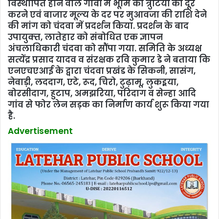
विस्‍थापित होने वाले गांवों में भूमि की त्रुटियों को दूर
करने एवं बाजार मूल्‍य के दर पर मुआवजा की राशि देने
की मांग को चंदवा में प्रदर्शन किया. प्रदर्शन के बाद
उपायुक्‍त, लातेहार को संबोधित एक ज्ञापन
अंचलाधिकारी चंदवा को सौंपा गया. समिति के अध्‍यक्ष
सत्‍येंद्र प्रसाद यादव व संरक्षक रवि कुमार डे ने बताया कि
एनएचएआई के द्वारा चंदवा प्रखंड के सिकनी, सासंग,
नेवाड़ी, लददाग, एटे, रूद, चिरो, टुढ़ामू, लुकइ्रया,
बोरसीदाग, हुटाप, अमझरिया, परिदाग व सेन्‍हा आदि
गांव से फोर लेन सड़क का निर्माण कार्य शुरू किया गया
है.
Advertisement