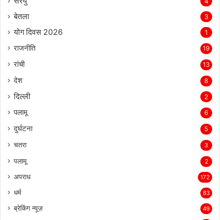
सरयु
4
बेतला
3
योग दिवस 2026
1
राजनीति
19
रांची
13
देश
8
दिल्‍ली
2
पलामू
6
दुर्घटना
5
चतरा
3
पलामू
2
अपराध
172
धर्म
83
ब्रेकिंग न्यूज़
49