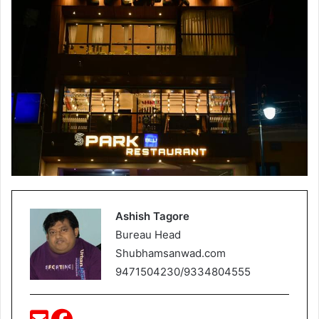
Ashish Tagore
Bureau Head
Shubhamsanwad.com
9471504230/9334804555