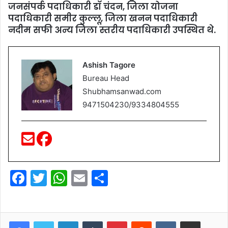
जनसंपर्क पदाधिकारी डॉ चंदन, जिला योजना
पदाधिकारी समीर कुल्लू, जिला खनन पदाधिकारी
नदीम सफी अन्य जिला स्तरीय पदाधिकारी उपस्थित थे.
Ashish Tagore
Bureau Head
Shubhamsanwad.com
9471504230/9334804555
F
T
W
E
S
a
w
h
m
h
c
itt
at
ai
ar
e
er
s
LinkedIn
l
Tumblr
e
Pinterest
Reddit
VKontakte
Share via Email