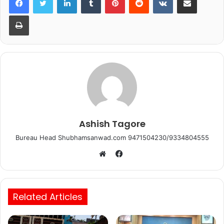
b
A
Print
o
p
o
p
k
Ashish Tagore
Bureau Head Shubhamsanwad.com 9471504230/9334804555
Facebook
Website
Related Articles