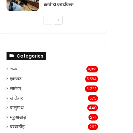
स्तरीय कार्यक्रम
Previous
Next
page
page
Categories
राज्‍य
6,051
झारखंड
5,584
लातेहार
5,221
लातेहार
575
बालुमाथ
440
महुआडांड़
271
बरवाडीह
262