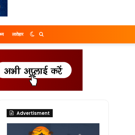
Switch
Search
थ्य
लातेहार
skin
for
Advertisment