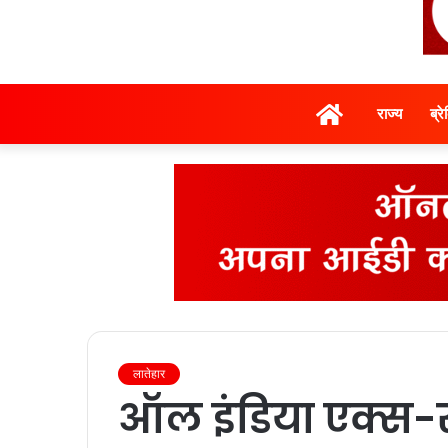
होम
राज्‍य
ब्र
लातेहार
ऑल इंडिया एक्स-सर