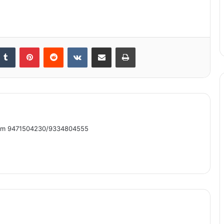
nkedIn
Tumblr
Pinterest
Reddit
VKontakte
Share via Email
Print
om 9471504230/9334804555