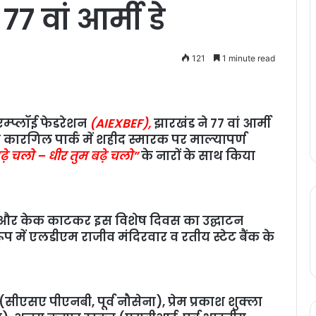
7 वां आर्मी डे
121
1 minute read
म्प्लॉई फेडरेशन
(AIEXBEF),
झारखंड ने 77 वां आर्मी
ारगिल पार्क में शहीद स्‍मारक पर माल्‍यापर्ण
ढ़े चलो – धीर तुम बढ़े चलो”
के नारों के साथ किया
गयी और केक काटकर इस विशेष दिवस का उद्घाटन
 में एलडीएम राजीव मंदिरवार व रतीय स्‍टेट बैंक के
 (सीएसए पीएनबी, पूर्व नौसेना), प्रेम प्रकाश शुक्ला