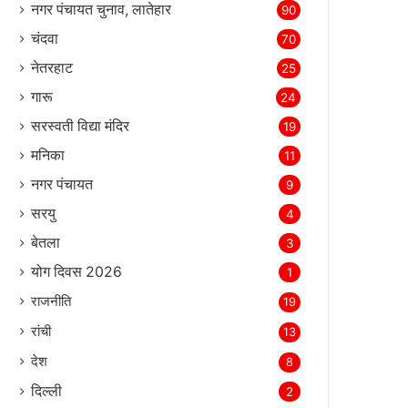
नगर पंचायत चुनाव, लातेहार
90
चंदवा
70
नेतरहाट
25
गारू
24
सरस्‍वती विद्या मंदिर
19
मनिका
11
नगर पंचायत
9
सरयु
4
बेतला
3
योग दिवस 2026
1
राजनीति
19
रांची
13
देश
8
दिल्‍ली
2