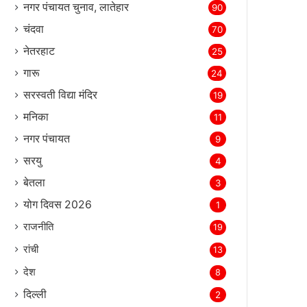
नगर पंचायत चुनाव, लातेहार
90
चंदवा
70
नेतरहाट
25
गारू
24
सरस्‍वती विद्या मंदिर
19
मनिका
11
नगर पंचायत
9
सरयु
4
बेतला
3
योग दिवस 2026
1
राजनीति
19
रांची
13
देश
8
दिल्‍ली
2