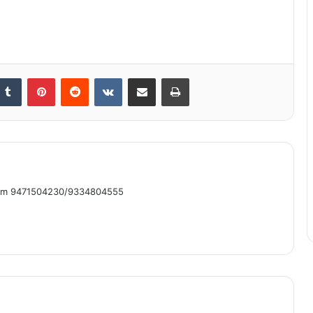
nkedIn
Tumblr
Pinterest
Reddit
VKontakte
Share via Email
Print
om 9471504230/9334804555