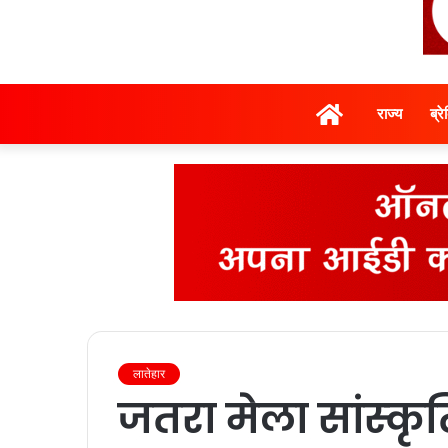
होम
राज्‍य
ब्र
लातेहार
जतरा मेला सांस्‍क