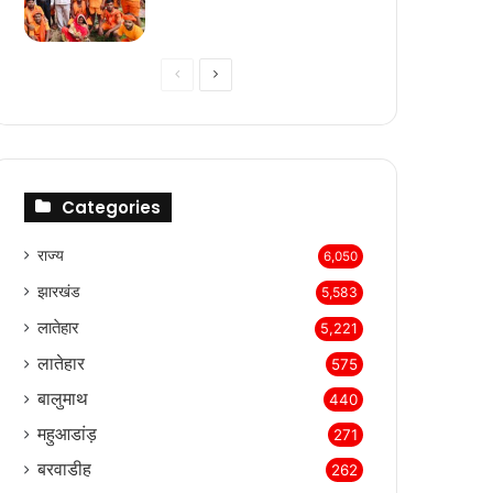
Previous
Next
page
page
Categories
राज्‍य
6,050
झारखंड
5,583
लातेहार
5,221
लातेहार
575
बालुमाथ
440
महुआडांड़
271
बरवाडीह
262