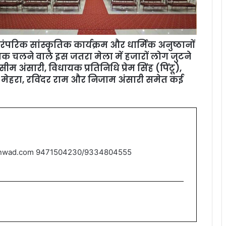
ारंपरिक सांस्कृतिक कार्यक्रम और धार्मिक अनुष्ठानों
क चलने वाले इस जतरा मेला में हजारों लोग जुटने
सीम अंसारी, विधायक प्रतिनिधि प्रेम सिंह (पिंटू),
श मेहरा, रविंदर राम और निजाम अंसारी समेत कई
nwad.com 9471504230/9334804555