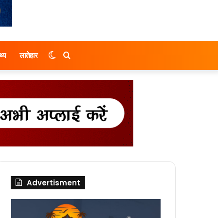
Switch
Search
थ्य
लातेहार
skin
for
Advertisment