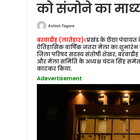
को संजोने का माध्‍य
Ashish Tagore
बरवाडीह (लातेहार)।
प्रखंड के छेंछा पंचायत
ऐतिहासिक वार्षिक जतरा मेला का शुभारंभ ह
जिला परिषद सदस्य संतोषी शेखर, बरवाडीह थ
और मेला समिति के अध्यक्ष चंदन सिंह समेत अ
काटकर किया.
Adevertisement