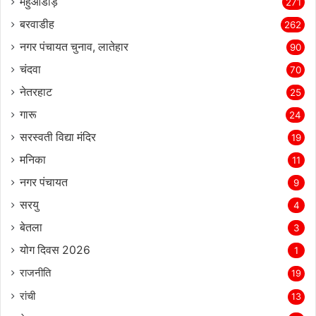
महुआडांड़
271
बरवाडीह
262
नगर पंचायत चुनाव, लातेहार
90
चंदवा
70
नेतरहाट
25
गारू
24
सरस्‍वती विद्या मंदिर
19
मनिका
11
नगर पंचायत
9
सरयु
4
बेतला
3
योग दिवस 2026
1
राजनीति
19
रांची
13