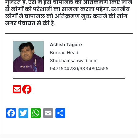
गुजरते है. ऐसे में इस चापानल का अतिक्रमण किए जाने
से लोगों को परेशानी का सामना करना पड़ेगा. स्थानीय
लोगों ने चापानल को अतिक्रमण मुक्त कराने की मांग
नगर पंचायत से की है.
Ashish Tagore
Bureau Head
Shubhamsanwad.com
9471504230/9334804555
F
T
W
E
S
a
w
h
m
h
c
itt
at
ai
ar