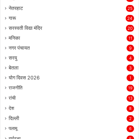
नेतरहाट
25
गारू
24
सरस्‍वती विद्या मंदिर
20
मनिका
11
नगर पंचायत
9
सरयु
4
बेतला
3
योग दिवस 2026
1
राजनीति
19
रांची
13
देश
8
दिल्‍ली
2
पलामू
6
दुर्घटना
5