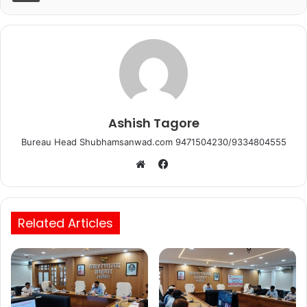
o
p
k
Ashish Tagore
Bureau Head Shubhamsanwad.com 9471504230/9334804555
Facebook
Website
Related Articles