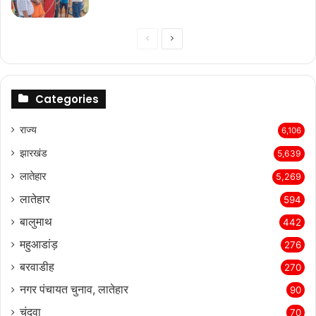
Previous
Next
page
page
Categories
राज्‍य
6,106
झारखंड
5,639
लातेहार
5,269
लातेहार
594
बालुमाथ
442
महुआडांड़
276
बरवाडीह
270
नगर पंचायत चुनाव, लातेहार
90
चंदवा
70