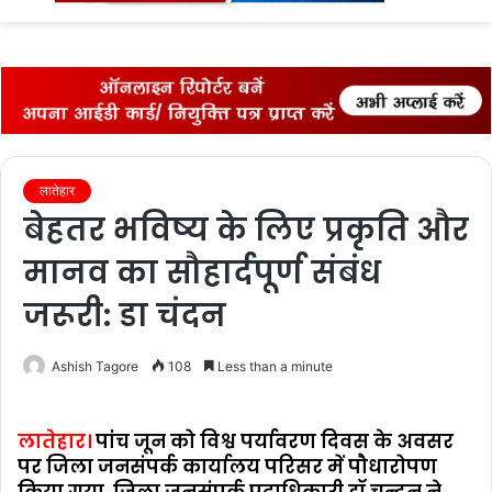
fo
लातेहार
बेहतर भविष्‍य के लिए प्रकृति और
मानव का सौहार्दपूर्ण संबंध
जरूरी: डा चंदन
Ashish Tagore
108
Less than a minute
लातेहार।
पांंच जून को विश्व पर्यावरण दिवस के अवसर
पर जिला जनसंपर्क कार्यालय परिसर में पौधारोपण