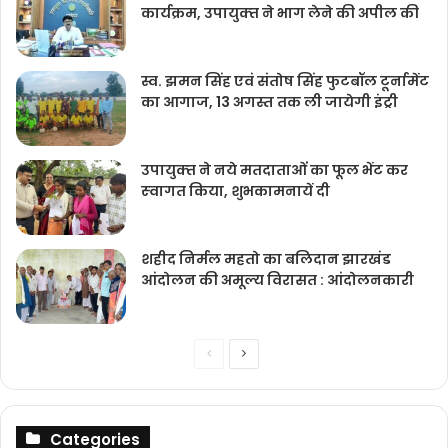
कार्यक्रम, उपायुक्‍त ने भाग लेने की अपील की
स्व. झमन सिंह एवं संतोष सिंह फुटबॉल टूर्नामेंट
का आगाज, 13 अगस्त तक ली जायेगी इंट्री
उपायुक्‍त ने नये मतदाताओंं का फूल भेंट कर
स्‍वागत किया, शुभकामनायें दी
शहीद निर्मल महतो का बलिदान झारखंड
आंदोलन की अमूल्य विरासत : आंदोलनकारी
Previous
Next
page
page
Categories