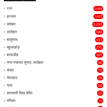
राज्‍य
6,088
झारखंड
5,621
लातेहार
5,252
लातेहार
588
बालुमाथ
441
महुआडांड़
275
बरवाडीह
267
नगर पंचायत चुनाव, लातेहार
90
चंदवा
70
नेतरहाट
25
गारू
24
सरस्‍वती विद्या मंदिर
20
मनिका
11