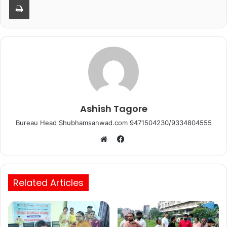
o
p
o
p
k
Ashish Tagore
Bureau Head Shubhamsanwad.com 9471504230/9334804555
Facebook
Website
Related Articles