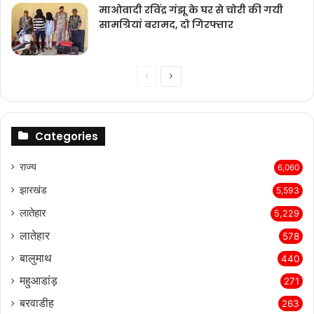
माओवादी रविंद्र गंझू के घर से चोरी की गयी
सामग्रियां बरामद, दो गिरफ्तार
Previous
Next
page
page
Categories
राज्‍य
6,060
झारखंड
5,593
लातेहार
5,229
लातेहार
578
बालुमाथ
440
महुआडांड़
271
बरवाडीह
263