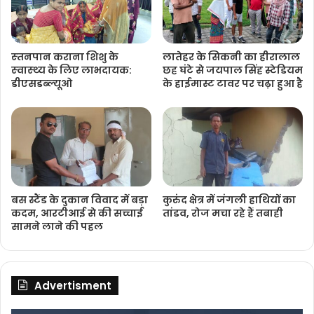
स्‍तनपान कराना शिशु के
लातेहर के सिकनी का हीरालाल
स्‍वास्‍थ्‍य के लिए लाभदायक:
छह घंटे से जयपाल सिंह स्टेडियम
डीएसडब्‍ल्‍यूओ
के हाईमास्ट टावर पर चढ़ा हुआ है
बस स्टैंड के दुकान विवाद में बड़ा
कुरुंद क्षेत्र में जंगली हाथियों का
कदम, आरटीआई से की सच्चाई
तांडव, रोज मचा रहे हैं तबाही
सामने लाने की पहल
Advertisment