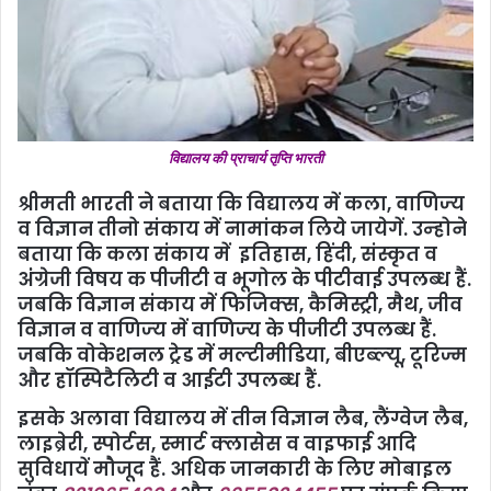
विद्यालय की प्राचार्य तृप्ति भारती
श्रीमती भारती ने बताया कि विद्यालय में कला, वाणिज्‍य
व विज्ञान तीनो संकाय में नामांकन लिये जायेगें. उन्‍होने
बताया कि कला संकाय में इतिहास, हिंदी, संस्‍कृत व
अंंग्रेजी विषय क पीजीटी व भूगोल के पीटीवाई उपलब्‍ध हैं.
जबकि विज्ञान संकाय में फिजिक्‍स, कैमिस्‍ट्री, मैथ, जीव
विज्ञान व वाणिज्‍य में वाणिज्‍य के पीजीटी उपलब्‍ध हैं.
जबकि वोकेशनल ट्रेड में मल्टीमीडिया, बीएब्‍ल्‍यू, टूरिज्म
और हॉस्पिटैलिटी व आईटी उपलब्‍ध हैं.
इसके अलावा विद्यालय में तीन विज्ञान लैब, लैंग्वेज लैब,
लाइब्रेरी, स्‍पोर्टस, स्‍मार्ट क्‍लासेस व वाइफाई आ‍दि
सुविधायें मौजूद हैं. अधिक जानकारी के लिए मोबाइल