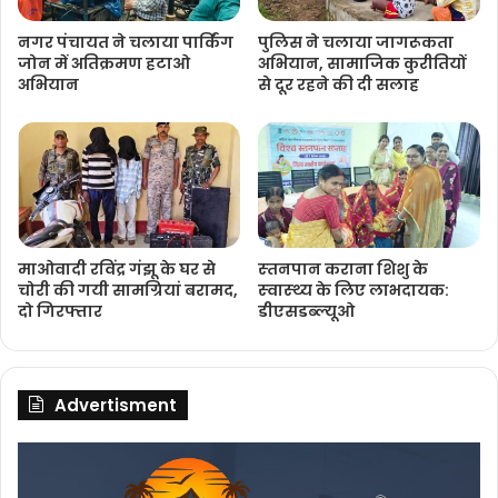
नगर पंचायत ने चलाया पार्किंग
पुलिस ने चलाया जागरूकता
जोन में अतिक्रमण हटाओ
अभियान, सामाजिक कुरीतियों
अभियान
से दूर रहने की दी सलाह
माओवादी रविंद्र गंझू के घर से
स्‍तनपान कराना शिशु के
चोरी की गयी सामग्रियां बरामद,
स्‍वास्‍थ्‍य के लिए लाभदायक:
दो गिरफ्तार
डीएसडब्‍ल्‍यूओ
Advertisment