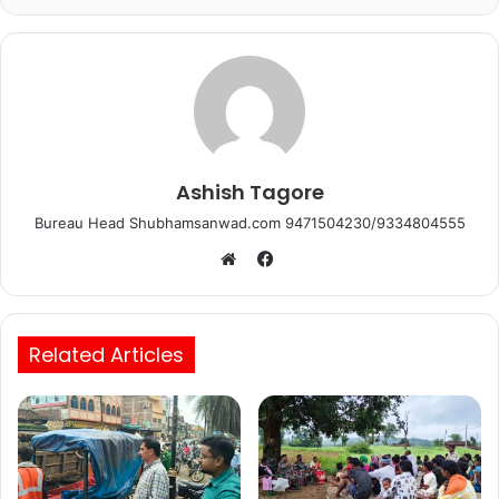
o
p
k
Ashish Tagore
Bureau Head Shubhamsanwad.com 9471504230/9334804555
Facebook
Website
Related Articles