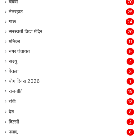
चंदवा
70
नेतरहाट
25
गारू
24
सरस्‍वती विद्या मंदिर
20
मनिका
11
नगर पंचायत
9
सरयु
4
बेतला
3
योग दिवस 2026
1
राजनीति
19
रांची
13
देश
8
दिल्‍ली
2
पलामू
6