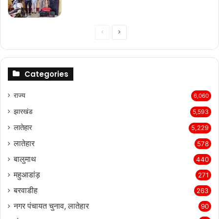
Previous
Next
page
page
Categories
राज्‍य
6,060
झारखंड
5,593
लातेहार
5,229
लातेहार
578
बालुमाथ
440
महुआडांड़
271
बरवाडीह
263
नगर पंचायत चुनाव, लातेहार
90