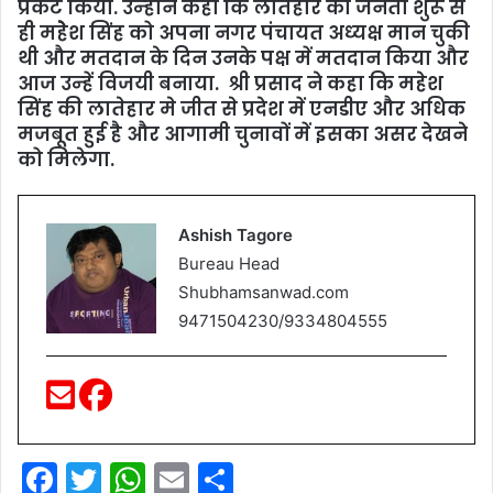
प्रकट किया. उन्‍होने कहा कि लातेहार की जनता शुरू से
ही महेेेश सिंह को अपना नगर पंचायत अध्‍यक्ष मान चुकी
थी और मतदान के दिन उनके पक्ष में मतदान किया और
आज उन्‍हें विजयी बनाया. श्री प्रसाद ने कहा कि महेश
सिंह की लातेहार मे जीत से प्रदेश में एनडीए और अधिक
मजबूत हुई है और आगामी चुनावों में इसका असर देखने
को मिलेगा.
Ashish Tagore
Bureau Head
Shubhamsanwad.com
9471504230/9334804555
F
T
W
E
S