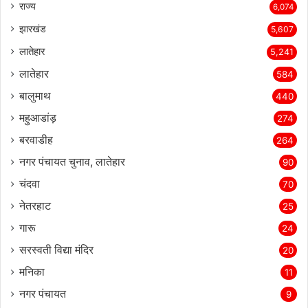
राज्‍य
6,074
झारखंड
5,607
लातेहार
5,241
लातेहार
584
बालुमाथ
440
महुआडांड़
274
बरवाडीह
264
नगर पंचायत चुनाव, लातेहार
90
चंदवा
70
नेतरहाट
25
गारू
24
सरस्‍वती विद्या मंदिर
20
मनिका
11
नगर पंचायत
9