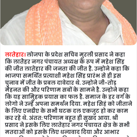
लातेहार।
लोजपा के प्रदेश सचिव मुरली प्रसाद ने कहा
कि लातेेेेहर नगर पंचायत अध्‍यक्ष के रूप में महेश सिंह
की जीत लातेहार की जनता की जीत है. उन्‍होने कहा कि
भाजपा समर्थित प्रत्‍याशी महेश सिंह प्रारंभ से ही इस
चुनाव में जीत के प्रबल दावेदार थे. उन्‍होने जी-तोड़
मेेेहनत की और परिणाम सबों के सामने है. उन्‍होने कहा
कि यह सामुि‍हक प्रयास का फल है. समाज के हर वर्ग के
लोगो ने उन्‍हें अपना समर्थन दिया. महेश सिहं को जीताने
के लिए एनडीए के सभी घटक दल एकजुट हो कर काम
कर रहे थे. अंतत: परिणाम बहुत ही सुखद आया. श्री
प्रसाद ने इसके लिए लातेहार नगर पंचायत क्षेत्र के सभी
मतदाओं को इसके लिए धन्‍यवाद दिया और आभार