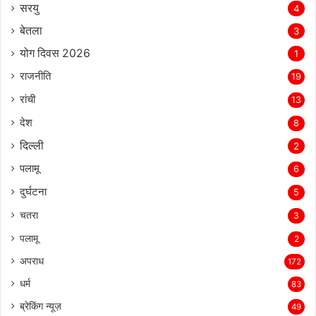
सरयु
4
बेतला
3
योग दिवस 2026
1
राजनीति
19
रांची
13
देश
8
दिल्‍ली
2
पलामू
6
दुर्घटना
5
चतरा
3
पलामू
2
अपराध
172
धर्म
83
ब्रेकिंग न्यूज़
49