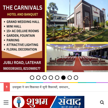
उपायुक्‍त ने जन शिकायत में सुनी शिकायतें, समाधान का दिया भरोसा
Menu
S