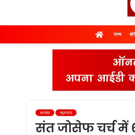
होम
राज्‍य
ब्र
झारखंड
महुआडांड़
संत जोसेफ चर्च में