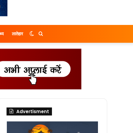
Switch
Search
थ्य
लातेहार
skin
for
Advertisment