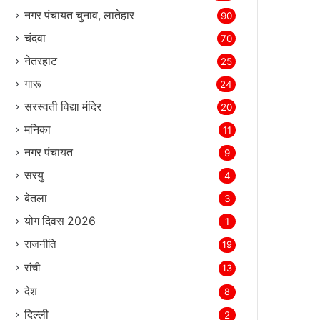
नगर पंचायत चुनाव, लातेहार
90
चंदवा
70
नेतरहाट
25
गारू
24
सरस्‍वती विद्या मंदिर
20
मनिका
11
नगर पंचायत
9
सरयु
4
बेतला
3
योग दिवस 2026
1
राजनीति
19
रांची
13
देश
8
दिल्‍ली
2