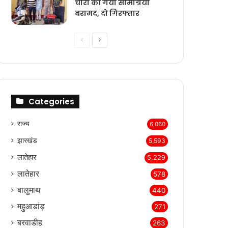
चोरी की गयी सामग्रियां
बरामद, दो गिरफ्तार
Previous
Next
page
page
Categories
राज्‍य
6,060
झारखंड
5,593
लातेहार
5,229
लातेहार
578
बालुमाथ
440
महुआडांड़
271
बरवाडीह
263