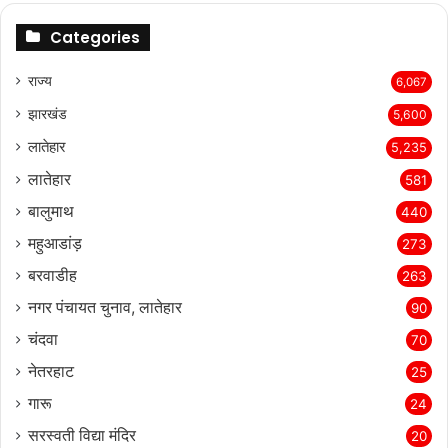
Categories
राज्‍य
6,067
झारखंड
5,600
लातेहार
5,235
लातेहार
581
बालुमाथ
440
महुआडांड़
273
बरवाडीह
263
नगर पंचायत चुनाव, लातेहार
90
चंदवा
70
नेतरहाट
25
गारू
24
सरस्‍वती विद्या मंदिर
20