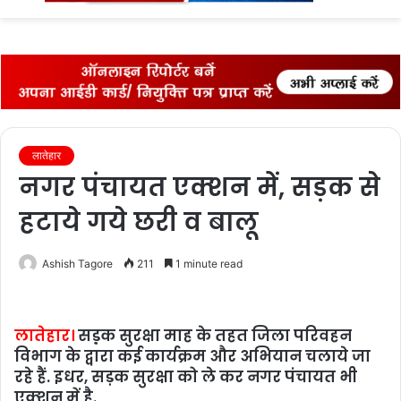
fo
लातेहार
नगर पंचायत एक्‍शन में, सड़क से
हटाये गये छरी व बालू
Ashish Tagore
211
1 minute read
लातेहार।
सड़़क सुरक्षा माह के तहत जिला परिवहन
विभाग के द्वारा कई कार्यक्रम और अभियान चलाये जा
रहे हैं. इधर, सड़क सुरक्षा को ले कर नगर पंचायत भी
एक्‍शन में है.