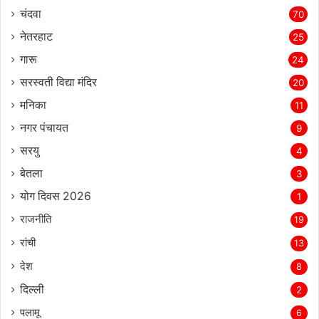
चंदवा
70
नेतरहाट
25
गारू
24
सरस्‍वती विद्या मंदिर
20
मनिका
11
नगर पंचायत
9
सरयु
4
बेतला
3
योग दिवस 2026
1
राजनीति
19
रांची
13
देश
8
दिल्‍ली
2
पलामू
6