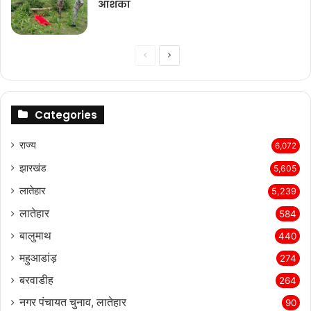
आशंका
Previous
Next
page
page
Categories
राज्‍य
6,072
झारखंड
5,605
लातेहार
5,239
लातेहार
584
बालुमाथ
440
महुआडांड़
274
बरवाडीह
264
नगर पंचायत चुनाव, लातेहार
90