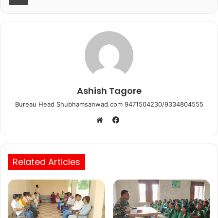
o
p
o
p
k
Ashish Tagore
Bureau Head Shubhamsanwad.com 9471504230/9334804555
Facebook
Website
Related Articles