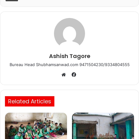
o
p
k
Ashish Tagore
Bureau Head Shubhamsanwad.com 9471504230/9334804555
Facebook
Website
Related Articles