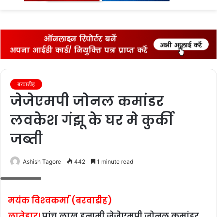
fo
बरवाडीह
जेजेएमपी जोनल कमांडर
लवकेश गंझू के घर मे कुर्की
जब्‍ती
Ashish Tagore
442
1 minute read
जब्‍त सामान
मयंक विश्‍वकर्मा (बरवाडीह)
लातेहार।
पांच लाख इनामी जेजेएमपी जोनल कमांडर