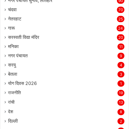
नगर पंचायत चुनाव, लातेहार
90
चंदवा
70
नेतरहाट
25
गारू
24
सरस्‍वती विद्या मंदिर
20
मनिका
11
नगर पंचायत
9
सरयु
4
बेतला
3
योग दिवस 2026
1
राजनीति
19
रांची
13
देश
8
दिल्‍ली
2