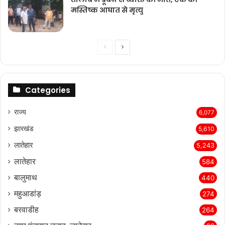
मस्तिष्क आघात से मृत्यु
Previous
Next
page
page
Categories
राज्‍य
6,077
झारखंड
5,610
लातेहार
5,243
लातेहार
584
बालुमाथ
440
महुआडांड़
274
बरवाडीह
264