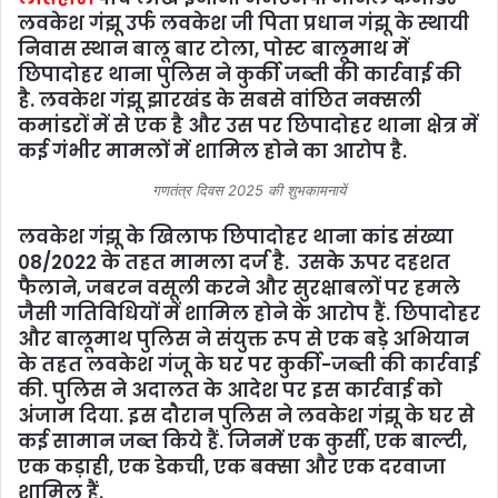
लवकेश गंझू उर्फ लवकेश जी पिता प्रधान गंझू के स्थायी
निवास स्थान बालू बार टोला, पोस्ट बालूमाथ में
छिपादोहर थाना पुलिस ने कुर्की जब्‍ती की कार्रवाई की
है. लवकेश गंझू झारखंड के सबसे वांछित नक्सली
कमांडरों में से एक है और उस पर छिपादोहर थाना क्षेत्र में
कई गंभीर मामलों में शामिल होने का आरोप है.
गणतंत्र दिवस 2025 की शुभकामनायें
लवकेश गंझू के खिलाफ छिपादोहर थाना कांड संख्या
08/2022 के तहत मामला दर्ज है. उसके ऊपर दहशत
फैलाने, जबरन वसूली करने और सुरक्षाबलों पर हमले
जैसी गतिविधियों में शामिल होने के आरोप हैं. छिपादोहर
और बालूमाथ पुलिस ने संयुक्त रूप से एक बड़े अभियान
के तहत लवकेश गंजू के घर पर कुर्की-जब्ती की कार्रवाई
की. पुलिस ने अदालत के आदेश पर इस कार्रवाई को
अंजाम दिया. इस दौरान पुलिस ने लवकेश गंझू के घर से
कई सामान जब्त किये हैं. जिनमें एक कुर्सी, एक बाल्टी,
एक कड़ाही, एक डेकची, एक बक्सा और एक दरवाजा
शामिल हैं.