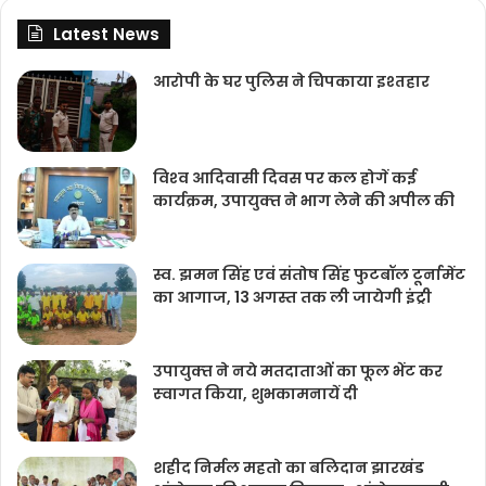
Latest News
आरोपी के घर पुलिस ने चिपकाया इश्तहार
विश्‍व आदिवासी दिवस पर कल होगें कई
कार्यक्रम, उपायुक्‍त ने भाग लेने की अपील की
स्व. झमन सिंह एवं संतोष सिंह फुटबॉल टूर्नामेंट
का आगाज, 13 अगस्त तक ली जायेगी इंट्री
उपायुक्‍त ने नये मतदाताओंं का फूल भेंट कर
स्‍वागत किया, शुभकामनायें दी
शहीद निर्मल महतो का बलिदान झारखंड