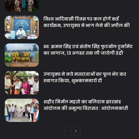
विश्‍व आदिवासी दिवस पर कल होगें कई
कार्यक्रम, उपायुक्‍त ने भाग लेने की अपील की
स्व. झमन सिंह एवं संतोष सिंह फुटबॉल टूर्नामेंट
का आगाज, 13 अगस्त तक ली जायेगी इंट्री
उपायुक्‍त ने नये मतदाताओंं का फूल भेंट कर
स्‍वागत किया, शुभकामनायें दी
शहीद निर्मल महतो का बलिदान झारखंड
आंदोलन की अमूल्य विरासत : आंदोलनकारी
Previous
Next