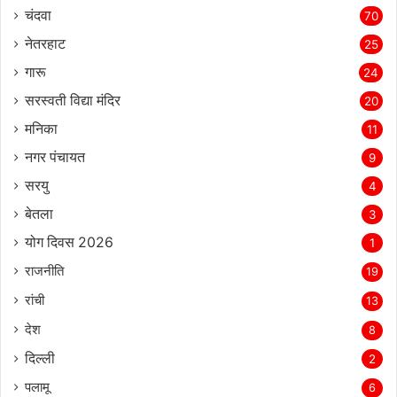
चंदवा
70
नेतरहाट
25
गारू
24
सरस्‍वती विद्या मंदिर
20
मनिका
11
नगर पंचायत
9
सरयु
4
बेतला
3
योग दिवस 2026
1
राजनीति
19
रांची
13
देश
8
दिल्‍ली
2
पलामू
6