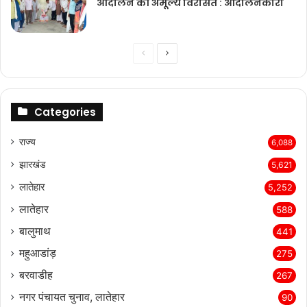
आंदोलन की अमूल्य विरासत : आंदोलनकारी
Previous
Next
page
page
Categories
राज्‍य
6,088
झारखंड
5,621
लातेहार
5,252
लातेहार
588
बालुमाथ
441
महुआडांड़
275
बरवाडीह
267
नगर पंचायत चुनाव, लातेहार
90