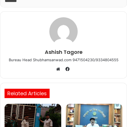
o
p
k
Ashish Tagore
Bureau Head Shubhamsanwad.com 9471504230/9334804555
Facebook
Website
Related Articles