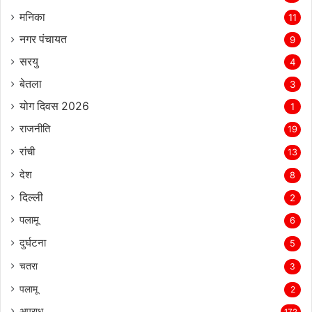
मनिका
11
नगर पंचायत
9
सरयु
4
बेतला
3
योग दिवस 2026
1
राजनीति
19
रांची
13
देश
8
दिल्‍ली
2
पलामू
6
दुर्घटना
5
चतरा
3
पलामू
2
अपराध