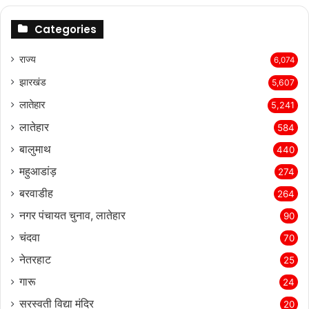
Categories
राज्‍य
6,074
झारखंड
5,607
लातेहार
5,241
लातेहार
584
बालुमाथ
440
महुआडांड़
274
बरवाडीह
264
नगर पंचायत चुनाव, लातेहार
90
चंदवा
70
नेतरहाट
25
गारू
24
सरस्‍वती विद्या मंदिर
20