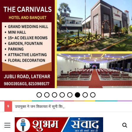
उपायुक्‍त ने जन शिकायत में सुनी शिकायतें, समाधान का दिया भरोसा
Menu
S