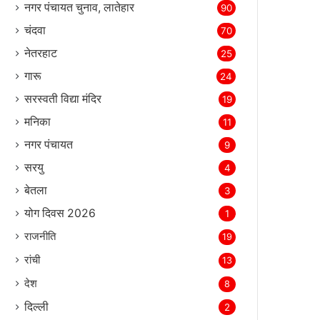
नगर पंचायत चुनाव, लातेहार
90
चंदवा
70
नेतरहाट
25
गारू
24
सरस्‍वती विद्या मंदिर
19
मनिका
11
नगर पंचायत
9
सरयु
4
बेतला
3
योग दिवस 2026
1
राजनीति
19
रांची
13
देश
8
दिल्‍ली
2