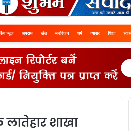
ेकिंग न्यूज़
अपराध
खेल
मनोरंजन
धर्म
व्यापार
शिक्षा
स्वास्
के लातेहार शाखा