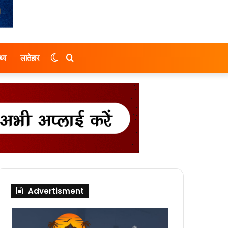
Switch
Search
थ्य
लातेहार
skin
for
Advertisment