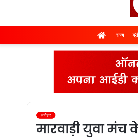
होम
राज्‍य
ब्र
लातेहार
मारवाड़ी युवा मंच 