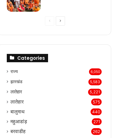
Previous
Next
page
page
Categories
राज्‍य
6,050
झारखंड
5,583
लातेहार
5,221
लातेहार
575
बालुमाथ
440
महुआडांड़
271
बरवाडीह
262