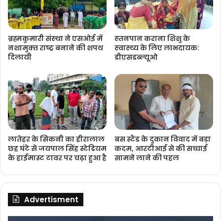
ब्रह्मकुमारी संस्‍था ने एसओई में
स्‍तनपान कराना शिशु के
नशामुक्‍त राष्‍ट्र बनाने की शपथ
स्‍वास्‍थ्‍य के लिए लाभदायक:
दिलायी
डीएसडब्‍ल्‍यूओ
लातेहर के सिकनी का हीरालाल
बस स्टैंड के दुकान विवाद में बड़ा
छह घंटे से जयपाल सिंह स्टेडियम
कदम, आरटीआई से की सच्चाई
के हाईमास्ट टावर पर चढ़ा हुआ है
सामने लाने की पहल
Advertisment