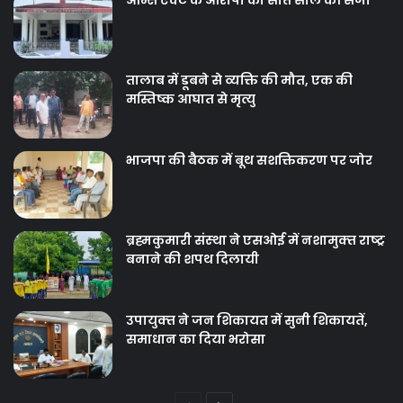
आर्म्स एक्ट के आरोपी को सात साल की सजा
तालाब में डूबने से व्यक्ति की मौत, एक की
मस्तिष्क आघात से मृत्यु
भाजपा की बैठक में बूथ सशक्तिकरण पर जोर
ब्रह्मकुमारी संस्‍था ने एसओई में नशामुक्‍त राष्‍ट्र
बनाने की शपथ दिलायी
उपायुक्‍त ने जन शिकायत में सुनी शिकायतें,
समाधान का दिया भरोसा