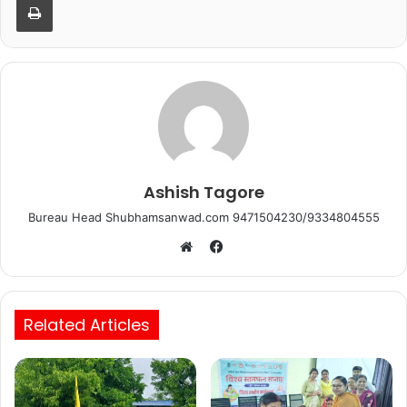
o
p
k
Ashish Tagore
Bureau Head Shubhamsanwad.com 9471504230/9334804555
Facebook
Website
Related Articles