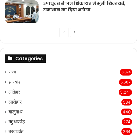
उपायुक्‍त ने जन शिकायत में सुनी शिकायतें,
समाधान का दिया भरोसा
Previous
Next
page
page
Categories
राज्‍य
6,074
झारखंड
5,607
लातेहार
5,241
लातेहार
584
बालुमाथ
440
महुआडांड़
274
बरवाडीह
264