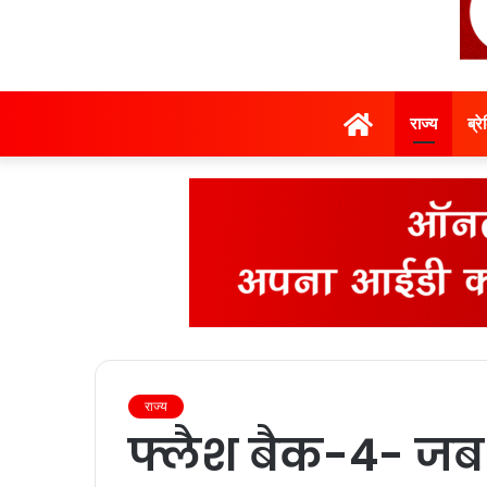
होम
राज्‍य
ब्र
राज्‍य
फ्लैश बैक-4- जब