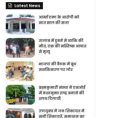
Latest News
आर्म्स एक्ट के आरोपी को
सात साल की सजा
तालाब में डूबने से व्यक्ति की
मौत, एक की मस्तिष्क आघात
से मृत्यु
भाजपा की बैठक में बूथ
सशक्तिकरण पर जोर
ब्रह्मकुमारी संस्‍था ने एसओई
में नशामुक्‍त राष्‍ट्र बनाने की
शपथ दिलायी
उपायुक्‍त ने जन शिकायत में
सुनी शिकायतें, समाधान का