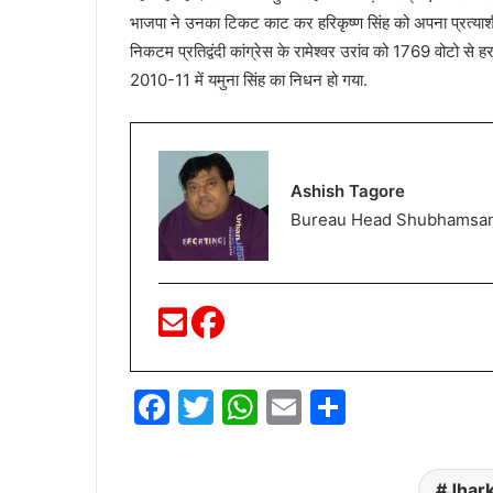
भाजपा ने उनका टिकट काट कर हरिकृष्ण सिंह को अपना प्रत्याशी 
निकटम प्रतिद्वंदी कांग्रेस के रामेश्वर उरांव को 1769 वोटो से हरा
2010-11 में यमुना सिंह का निधन हो गया.
Ashish Tagore
Bureau Head Shubhamsa
F
T
W
E
S
a
w
h
m
h
c
itt
at
ai
ar
Jhark