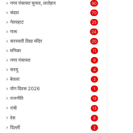
नगर पंचायत चुनाव, लातेहार
90
चंदवा
70
नेतरहाट
25
गारू
24
सरस्‍वती विद्या मंदिर
20
मनिका
11
नगर पंचायत
9
सरयु
4
बेतला
3
योग दिवस 2026
1
राजनीति
19
रांची
13
देश
8
दिल्‍ली
2