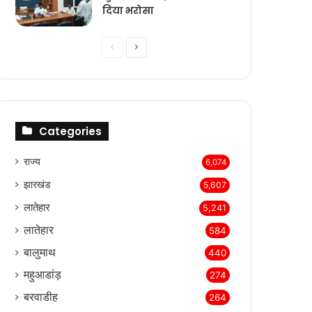
दिया भरोसा
Previous
Next
page
page
Categories
राज्‍य
6,074
झारखंड
5,607
लातेहार
5,241
लातेहार
584
बालुमाथ
440
महुआडांड़
274
बरवाडीह
264