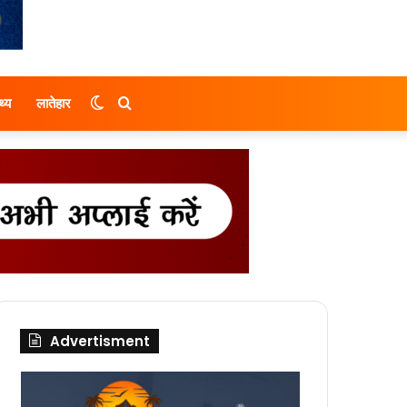
Switch
Search
थ्य
लातेहार
skin
for
Advertisment