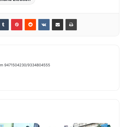
nkedIn
Tumblr
Pinterest
Reddit
VKontakte
Share via Email
Print
om 9471504230/9334804555