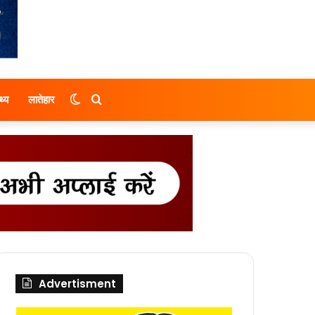
Switch
Search
थ्य
लातेहार
skin
for
Advertisment