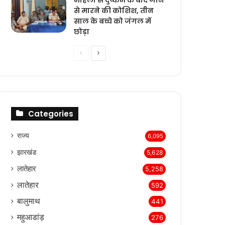
महिला से दुष्कर्म के बाद जान
से मारने की कोशिश, तीन
साल के बच्चे को जंगल में
छोड़ा
Previous
Next
page
page
Categories
राज्‍य
6,095
झारखंड
5,628
लातेहार
5,258
लातेहार
592
बालुमाथ
441
महुआडांड़
276