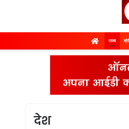
होम
राज्‍य
ब्र
देश