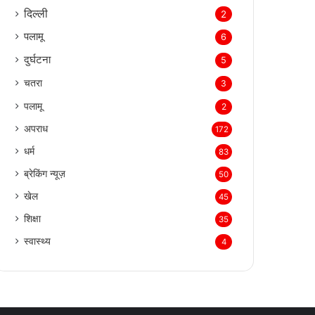
दिल्‍ली
2
पलामू
6
दुर्घटना
5
चतरा
3
पलामू
2
अपराध
172
धर्म
83
ब्रेकिंग न्यूज़
50
खेल
45
शिक्षा
35
स्वास्थ्य
4