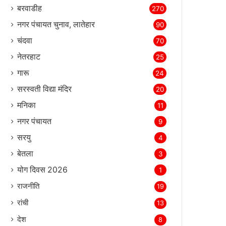
बरवाडीह
270
नगर पंचायत चुनाव, लातेहार
90
चंदवा
70
नेतरहाट
25
गारू
24
सरस्‍वती विद्या मंदिर
20
मनिका
11
नगर पंचायत
9
सरयु
4
बेतला
3
योग दिवस 2026
1
राजनीति
19
रांची
13
देश
8