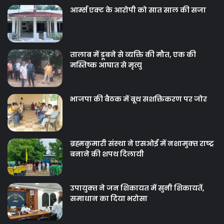
आर्म्स एक्ट के आरोपी को सात साल की सजा
तालाब में डूबने से व्यक्ति की मौत, एक की
मस्तिष्क आघात से मृत्यु
भाजपा की बैठक में बूथ सशक्तिकरण पर जोर
ब्रह्मकुमारी संस्‍था ने एसओई में नशामुक्‍त राष्‍ट्र
बनाने की शपथ दिलायी
उपायुक्‍त ने जन शिकायत में सुनी शिकायतें,
समाधान का दिया भरोसा