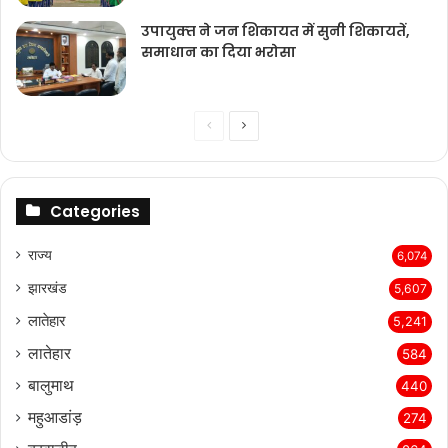
उपायुक्‍त ने जन शिकायत में सुनी शिकायतें,
समाधान का दिया भरोसा
Previous
Next
page
page
Categories
राज्‍य
6,074
झारखंड
5,607
लातेहार
5,241
लातेहार
584
बालुमाथ
440
महुआडांड़
274