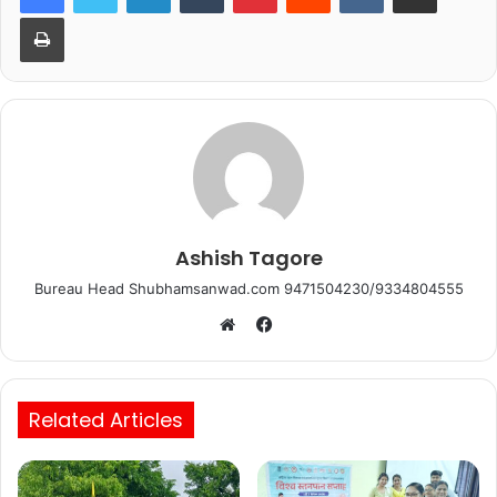
o
p
Print
k
Ashish Tagore
Bureau Head Shubhamsanwad.com 9471504230/9334804555
Facebook
Website
Related Articles