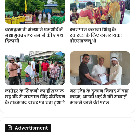
ब्रह्मकुमारी संस्‍था ने एसओई में
स्‍तनपान कराना शिशु के
नशामुक्‍त राष्‍ट्र बनाने की शपथ
स्‍वास्‍थ्‍य के लिए लाभदायक:
दिलायी
डीएसडब्‍ल्‍यूओ
लातेहर के सिकनी का हीरालाल
बस स्टैंड के दुकान विवाद में बड़ा
छह घंटे से जयपाल सिंह स्टेडियम
कदम, आरटीआई से की सच्चाई
के हाईमास्ट टावर पर चढ़ा हुआ है
सामने लाने की पहल
Advertisment