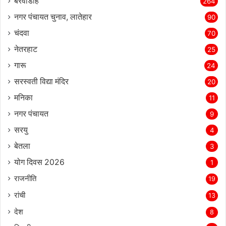
बरवाडीह
264
नगर पंचायत चुनाव, लातेहार
90
चंदवा
70
नेतरहाट
25
गारू
24
सरस्‍वती विद्या मंदिर
20
मनिका
11
नगर पंचायत
9
सरयु
4
बेतला
3
योग दिवस 2026
1
राजनीति
19
रांची
13
देश
8