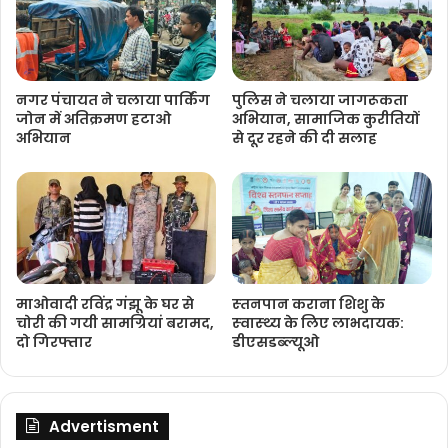
नगर पंचायत ने चलाया पार्किंग
पुलिस ने चलाया जागरूकता
जोन में अतिक्रमण हटाओ
अभियान, सामाजिक कुरीतियों
अभियान
से दूर रहने की दी सलाह
माओवादी रविंद्र गंझू के घर से
स्‍तनपान कराना शिशु के
चोरी की गयी सामग्रियां बरामद,
स्‍वास्‍थ्‍य के लिए लाभदायक:
दो गिरफ्तार
डीएसडब्‍ल्‍यूओ
Advertisment