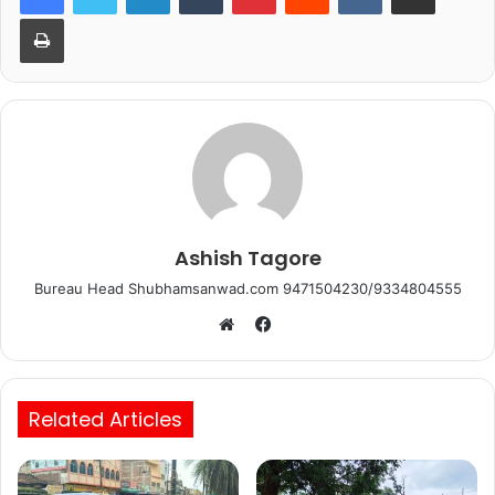
b
A
Print
o
p
o
p
k
Ashish Tagore
Bureau Head Shubhamsanwad.com 9471504230/9334804555
Facebook
Website
Related Articles