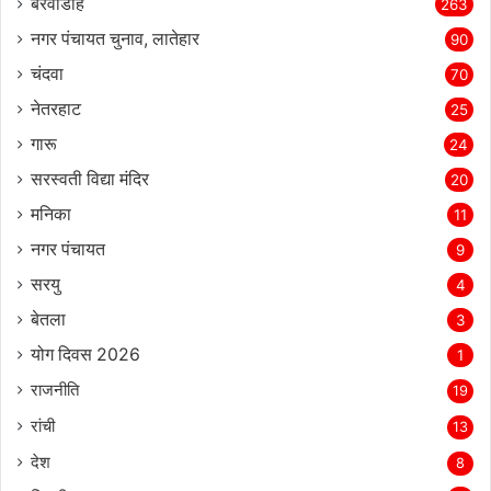
बरवाडीह
263
नगर पंचायत चुनाव, लातेहार
90
चंदवा
70
नेतरहाट
25
गारू
24
सरस्‍वती विद्या मंदिर
20
मनिका
11
नगर पंचायत
9
सरयु
4
बेतला
3
योग दिवस 2026
1
राजनीति
19
रांची
13
देश
8