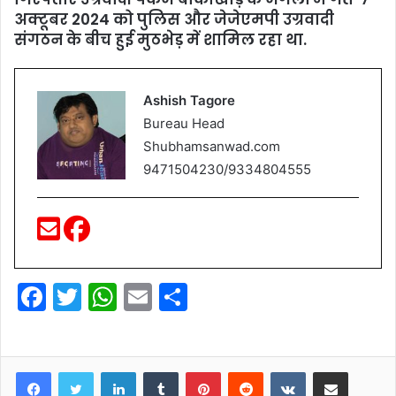
अक्टूबर 2024 को पुलिस और जेजेएमपी उग्रवादी
संगठन के बीच हुई मुठभेड़ में शामिल रहा था.
Ashish Tagore
Bureau Head
Shubhamsanwad.com
9471504230/9334804555
F
T
W
E
S
a
w
h
m
h
c
itt
at
ai
ar
e
er
s
LinkedIn
l
Tumblr
e
Pinterest
Reddit
VKontakte
Share via Email