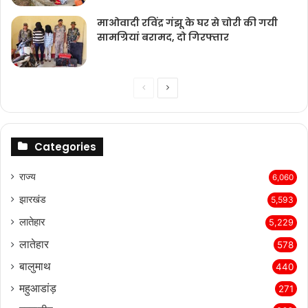
माओवादी रविंद्र गंझू के घर से चोरी की गयी
सामग्रियां बरामद, दो गिरफ्तार
Previous
Next
page
page
Categories
राज्‍य
6,060
झारखंड
5,593
लातेहार
5,229
लातेहार
578
बालुमाथ
440
महुआडांड़
271