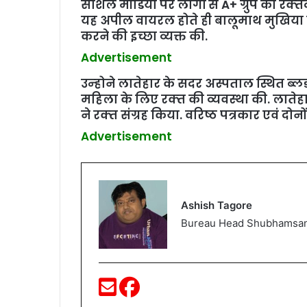
सोशल मीडिया पर लोगों से A+ ग्रुप का रक
यह अपील वायरल होते ही बालूमाथ मुखिया न
करने की इच्छा व्यक्त की.
Advertisement
उन्‍होने लातेहार के सदर अस्पताल स्थित ब्ल
महिला के लिए रक्‍त की व्‍यवस्‍था की. लात
ने रक्‍त संग्रह किया. वरिष्ठ पत्रकार एवं दोनो
Advertisement
Ashish Tagore
Bureau Head Shubhamsa