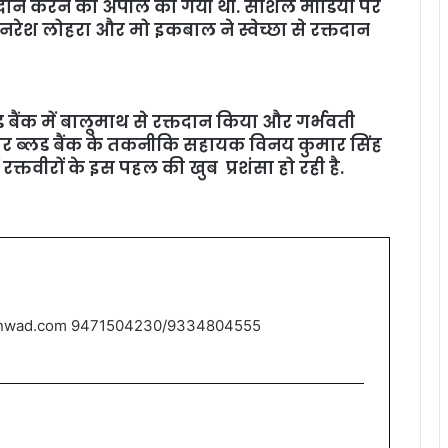
्‍तदान करने की अपील की गयी थी. सोशल मीडिया पर
रेश लोहरा और मो इकबाल ने स्वेच्छा से रक्तदान
ड बैंक में बालूमाथ से रक्तदान किया और गर्भवती
ेहार ब्‍लड बैंक के तकनीकि सहायक विनय कुमार सिंह
ं रक्तवीरों के इस पहल की खुब प्रशंसा हो रही है.
nwad.com 9471504230/9334804555