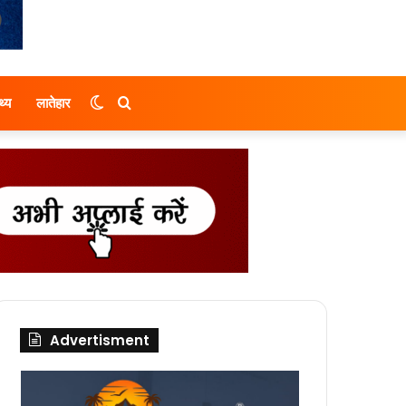
Switch
Search
थ्य
लातेहार
skin
for
Advertisment