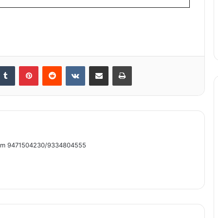
nkedIn
Tumblr
Pinterest
Reddit
VKontakte
Share via Email
Print
om 9471504230/9334804555