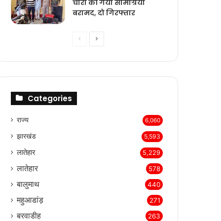
चोरी की गयी सामग्रियां
बरामद, दो गिरफ्तार
Previous
Next
page
page
Categories
राज्‍य
6,060
झारखंड
5,593
लातेहार
5,229
लातेहार
578
बालुमाथ
440
महुआडांड़
271
बरवाडीह
263