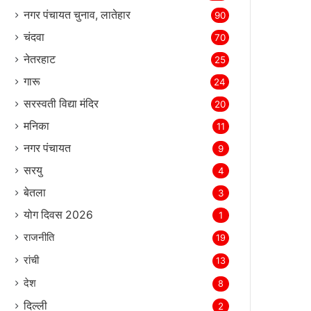
नगर पंचायत चुनाव, लातेहार
90
चंदवा
70
नेतरहाट
25
गारू
24
सरस्‍वती विद्या मंदिर
20
मनिका
11
नगर पंचायत
9
सरयु
4
बेतला
3
योग दिवस 2026
1
राजनीति
19
रांची
13
देश
8
दिल्‍ली
2