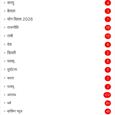
सरयु
4
बेतला
3
योग दिवस 2026
1
राजनीति
19
रांची
13
देश
8
दिल्‍ली
2
पलामू
6
दुर्घटना
5
चतरा
3
पलामू
2
अपराध
172
धर्म
83
ब्रेकिंग न्यूज़
49