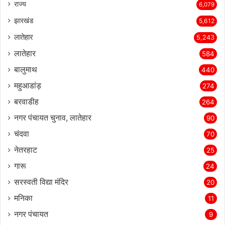
राज्‍य
6,079
झारखंड
5,612
लातेहार
5,243
लातेहार
584
बालुमाथ
440
महुआडांड़
274
बरवाडीह
264
नगर पंचायत चुनाव, लातेहार
90
चंदवा
70
नेतरहाट
25
गारू
24
सरस्‍वती विद्या मंदिर
20
मनिका
11
नगर पंचायत
9