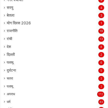
सरयु
4
बेतला
3
योग दिवस 2026
1
राजनीति
19
रांची
13
देश
8
दिल्‍ली
2
पलामू
6
दुर्घटना
5
चतरा
3
पलामू
2
अपराध
172
धर्म
83
ब्रेकिंग न्यूज़
49