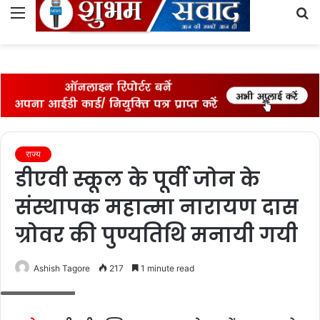
Menu
S
fo
राज्‍य
डीएवी स्कूल के पूर्वी जोन के
संस्थापक महात्मा नारायण दास
ग्रोवर की पुण्यतिथि मनायी गयी
Ashish Tagore
217
1 minute read
कार्यक्रम में लोग
लातेहार।
डीएवी पब्लिक स्‍कूल, लातेहार में गुरूवार को