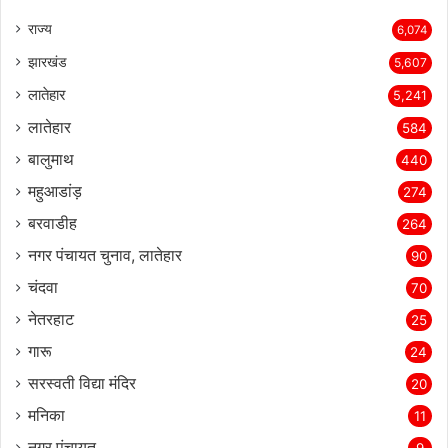
राज्‍य
6,074
झारखंड
5,607
लातेहार
5,241
लातेहार
584
बालुमाथ
440
महुआडांड़
274
बरवाडीह
264
नगर पंचायत चुनाव, लातेहार
90
चंदवा
70
नेतरहाट
25
गारू
24
सरस्‍वती विद्या मंदिर
20
मनिका
11
नगर पंचायत
9