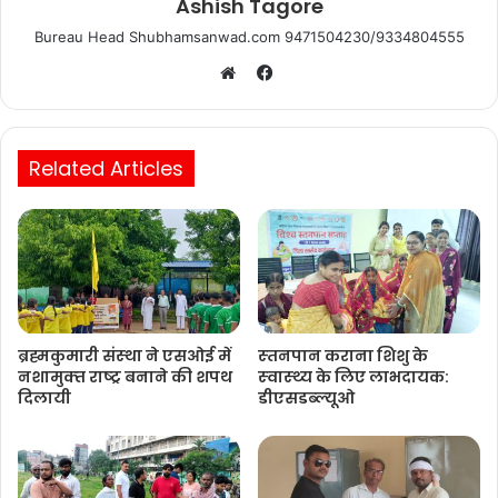
Bureau Head Shubhamsanwad.com 9471504230/9334804555
Facebook
Website
Related Articles
ब्रह्मकुमारी संस्‍था ने एसओई में
स्‍तनपान कराना शिशु के
नशामुक्‍त राष्‍ट्र बनाने की शपथ
स्‍वास्‍थ्‍य के लिए लाभदायक:
दिलायी
डीएसडब्‍ल्‍यूओ