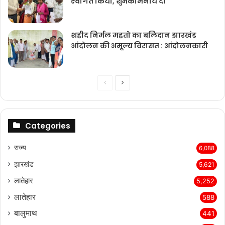
स्‍वागत किया, शुभकामनायें दी
शहीद निर्मल महतो का बलिदान झारखंड
आंदोलन की अमूल्य विरासत : आंदोलनकारी
Previous
Next
page
page
Categories
राज्‍य
6,088
झारखंड
5,621
लातेहार
5,252
लातेहार
588
बालुमाथ
441