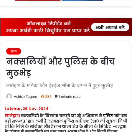
fo
राज्‍य
नक्‍सलियों और पुलिस के बीच
मुठभेड़
लातेहार के मनिका और हेरहंज सीमा के जंगल में हुइ्र मुठभेड़
Ashish Tagore
882
1 minute read
Latehar, 26 Nov. 2024
लातेहार।
नक्‍‍सलियों के खिलाफ चलाये जा रहे अभियान मे
पुलिस
को एक
बड़ी सफलता हाथ लगी है. दरअसल पुलिस अधीक्षक (SP) को सूचना मिली
थी कि जिले के मनिका और हेरहंज थाना क्षेत्र के सीमा के सिकिद -बन्दुआ
के जंगल में नक्‍सलियों का एक दस्‍ता भ्रमणशील है और किसी हिसक