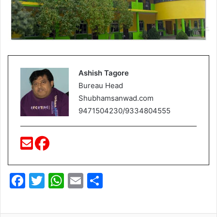
Ashish Tagore
Bureau Head
Shubhamsanwad.com
9471504230/9334804555
F
T
W
E
S
a
w
h
m
h
c
itt
at
ai
ar