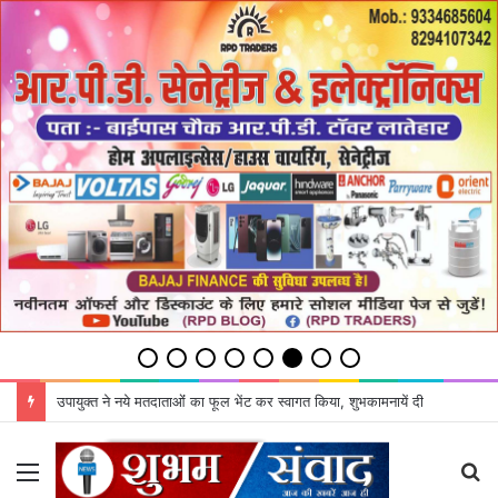
उपायुक्‍त ने नये मतदाताओंं का फूल भेंट कर स्‍वागत किया, शुभकामनायें दी
Menu
S