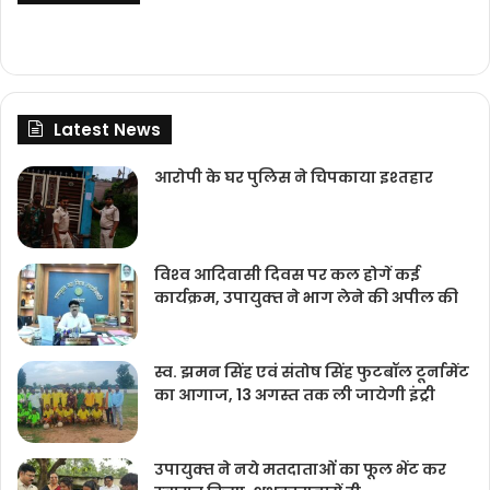
Latest News
आरोपी के घर पुलिस ने चिपकाया इश्तहार
विश्‍व आदिवासी दिवस पर कल होगें कई
कार्यक्रम, उपायुक्‍त ने भाग लेने की अपील की
स्व. झमन सिंह एवं संतोष सिंह फुटबॉल टूर्नामेंट
का आगाज, 13 अगस्त तक ली जायेगी इंट्री
उपायुक्‍त ने नये मतदाताओंं का फूल भेंट कर