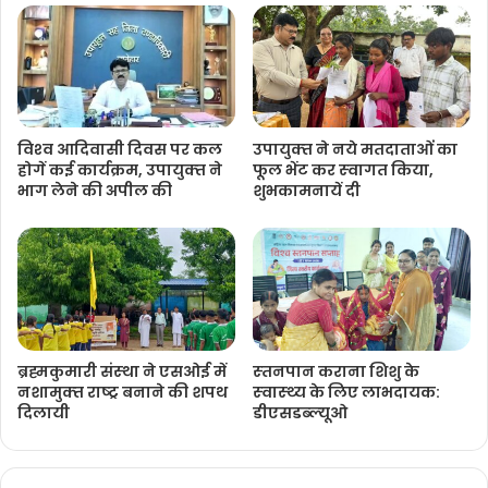
विश्‍व आदिवासी दिवस पर कल
उपायुक्‍त ने नये मतदाताओंं का
होगें कई कार्यक्रम, उपायुक्‍त ने
फूल भेंट कर स्‍वागत किया,
भाग लेने की अपील की
शुभकामनायें दी
ब्रह्मकुमारी संस्‍था ने एसओई में
स्‍तनपान कराना शिशु के
नशामुक्‍त राष्‍ट्र बनाने की शपथ
स्‍वास्‍थ्‍य के लिए लाभदायक:
दिलायी
डीएसडब्‍ल्‍यूओ