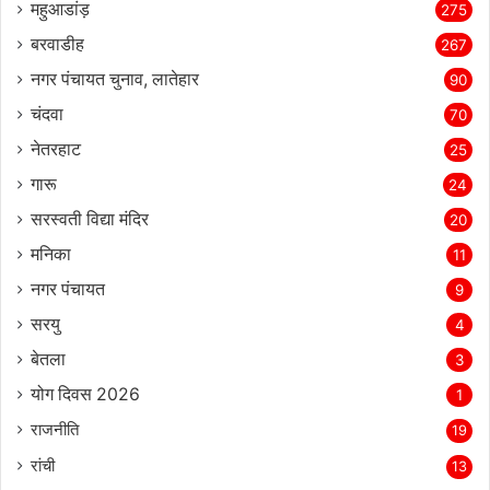
महुआडांड़
275
बरवाडीह
267
नगर पंचायत चुनाव, लातेहार
90
चंदवा
70
नेतरहाट
25
गारू
24
सरस्‍वती विद्या मंदिर
20
मनिका
11
नगर पंचायत
9
सरयु
4
बेतला
3
योग दिवस 2026
1
राजनीति
19
रांची
13