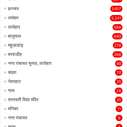
झारखंड
5,607
लातेहार
5,241
लातेहार
584
बालुमाथ
440
महुआडांड़
274
बरवाडीह
264
नगर पंचायत चुनाव, लातेहार
90
चंदवा
70
नेतरहाट
25
गारू
24
सरस्‍वती विद्या मंदिर
20
मनिका
11
नगर पंचायत
9
सरयु