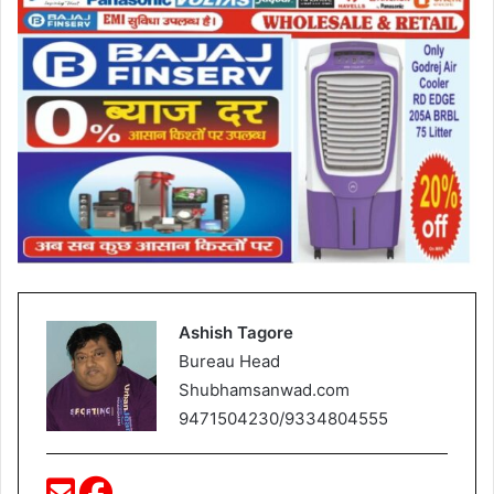
Ashish Tagore
Bureau Head
Shubhamsanwad.com
9471504230/9334804555