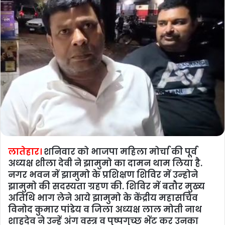
लातेहार।
शनिवार को भाजपा महिला मोर्चा की पूर्व
अध्‍यक्ष शीला देवी ने झामुमो का दामन थाम लिया है.
नगर भवन में झामुमो के प्रशिक्षण शिविर में उन्‍होने
झामुमो की सदस्‍यता ग्रहण की. शिविर में बतौर मुख्‍य
अतिथि भाग लेने आये झामुमो के केंद्रीय महासचिव
विनोद कुमार पांडेय व जिला अध्‍यक्ष लाल मोती नाथ
शाहदेव ने उन्‍हें अंग वस्‍त्र व पुष्‍पगुच्‍छ भेंट कर उनका