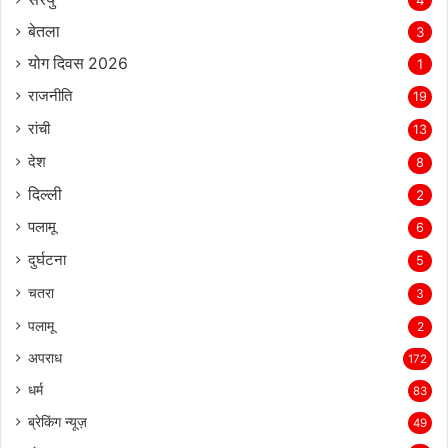
4
बेतला
3
योग दिवस 2026
1
राजनीति
19
रांची
13
देश
8
दिल्‍ली
2
पलामू
6
दुर्घटना
5
चतरा
3
पलामू
2
अपराध
172
धर्म
83
ब्रेकिंग न्यूज़
49