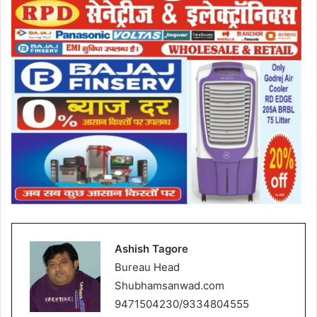
Ashish Tagore
Bureau Head
Shubhamsanwad.com
9471504230/9334804555