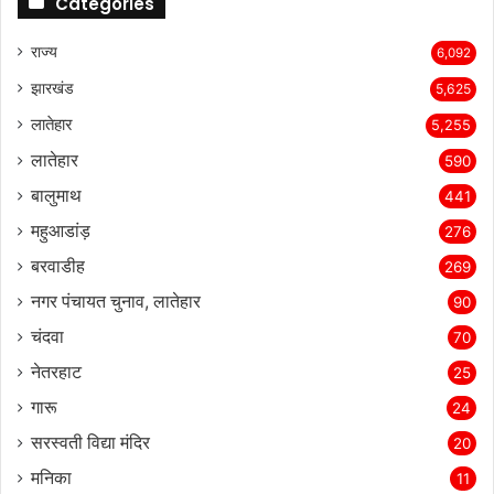
Categories
राज्‍य
6,092
झारखंड
5,625
लातेहार
5,255
लातेहार
590
बालुमाथ
441
महुआडांड़
276
बरवाडीह
269
नगर पंचायत चुनाव, लातेहार
90
चंदवा
70
नेतरहाट
25
गारू
24
सरस्‍वती विद्या मंदिर
20
मनिका
11