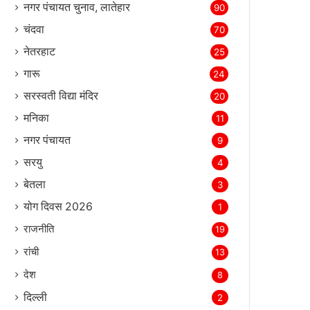
नगर पंचायत चुनाव, लातेहार
90
चंदवा
70
नेतरहाट
25
गारू
24
सरस्‍वती विद्या मंदिर
20
मनिका
11
नगर पंचायत
9
सरयु
4
बेतला
3
योग दिवस 2026
1
राजनीति
19
रांची
13
देश
8
दिल्‍ली
2