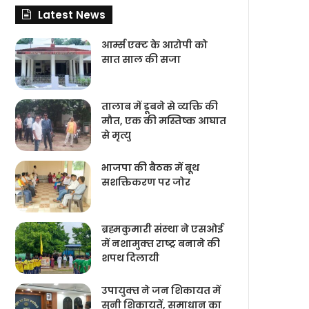
Latest News
आर्म्स एक्ट के आरोपी को
सात साल की सजा
तालाब में डूबने से व्यक्ति की
मौत, एक की मस्तिष्क आघात
से मृत्यु
भाजपा की बैठक में बूथ
सशक्तिकरण पर जोर
ब्रह्मकुमारी संस्‍था ने एसओई
में नशामुक्‍त राष्‍ट्र बनाने की
शपथ दिलायी
उपायुक्‍त ने जन शिकायत में
सुनी शिकायतें, समाधान का