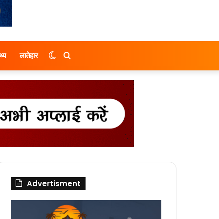
Switch
Search
थ्य
लातेहार
skin
for
Advertisment