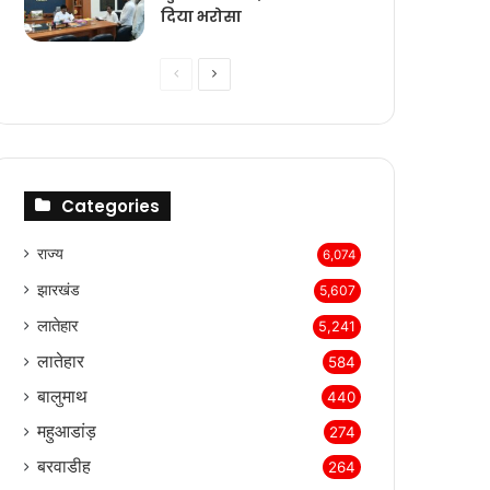
दिया भरोसा
Previous
Next
page
page
Categories
राज्‍य
6,074
झारखंड
5,607
लातेहार
5,241
लातेहार
584
बालुमाथ
440
महुआडांड़
274
बरवाडीह
264