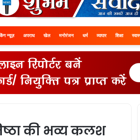
ेकिंग न्यूज़
अपराध
खेल
मनोरंजन
धर्म
व्यापार
शिक्षा
स्वास्
रतिष्ठा की भव्‍य कलश