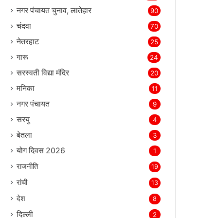
नगर पंचायत चुनाव, लातेहार
90
चंदवा
70
नेतरहाट
25
गारू
24
सरस्‍वती विद्या मंदिर
20
मनिका
11
नगर पंचायत
9
सरयु
4
बेतला
3
योग दिवस 2026
1
राजनीति
19
रांची
13
देश
8
दिल्‍ली
2