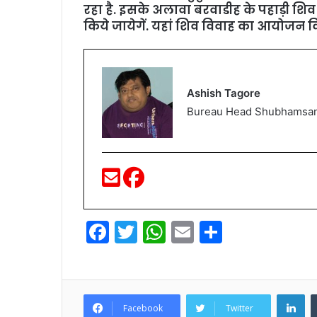
रहा है. इसके अलावा बरवाडीह के पहाड़ी शिव 
किये जायेगें. यहां शिव विवाह का आयोजन क
Ashish Tagore
Bureau Head Shubhamsa
F
T
W
E
S
a
w
h
m
h
c
itt
at
ai
ar
e
er
s
l
e
Li
Facebook
Twitter