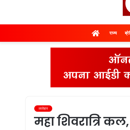
होम
राज्‍य
ब्र
लातेहार
महा शिवरात्रि कल