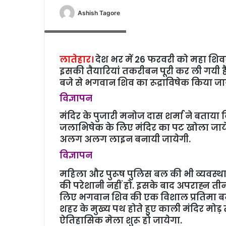
Ashish Tagore
मेला में लगाये गये खेल उपकरण
लातेहार।
देश भर में 26 फरवरी को महा शिवरा
इसकी तैयारियां तकरीबन पूरी कर ली गयी है. श
बजे से भगवान शिव का रूद्राविषेक किया जा
विज्ञापन
मंदिर के पुजारी मनोज दास शर्मा ने बताया कि 
जलाभिषेक के लिए मंदिर का पट खोला जायेगा
अलग अलग लाइन बनायी जायेगी.
विज्ञापन
महिला और पुरूष पुलिस बल की भी व्‍यवस्‍था
की परेशानी नहीं हो. इसके बाद अपराह्न ती
लिए भगवान शिव की एक विशाल प्रतिमा बना
शहर के मुख्‍य पथ होते हुए काली मंदिर मोड़
ऐतिहासिक मेला शुरू हो जायेगा.