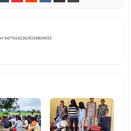
om 9471504230/9334804555