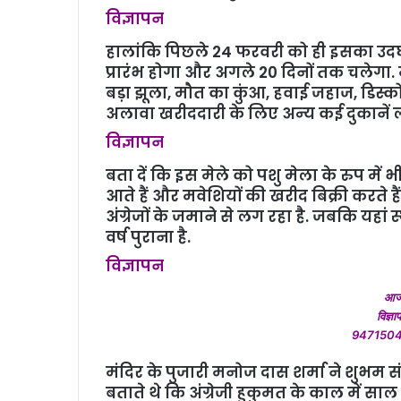
विज्ञापन
हालांकि पिछले 24 फरवरी को ही इसका उदघ
प्रारंभ होगा और अगले 20 दिनों तक चलेगा. मे
बड़ा झूला, मौत का कुंआ, हवाई जहाज, डिस्क
अलावा खरीददारी के लिए अन्‍य कई दुकानें 
विज्ञापन
बता दें कि इस मेले को पशु मेला के रुप में
आते हैं और मवे​शियों की खरीद बिक्री करते है
अंग्रेजों के जमाने से लग रहा है. जबकि यहा
वर्ष पुराना है.
विज्ञापन
आज 
विज्ञा
947150
मंदिर के पुजारी मनोज दास शर्मा ने शुभम स
बताते थे कि अंग्रेजी हुकुमत के काल में साल