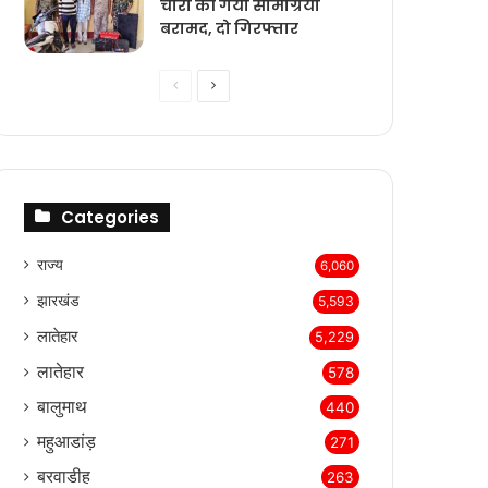
चोरी की गयी सामग्रियां
बरामद, दो गिरफ्तार
Previous
Next
page
page
Categories
राज्‍य
6,060
झारखंड
5,593
लातेहार
5,229
लातेहार
578
बालुमाथ
440
महुआडांड़
271
बरवाडीह
263