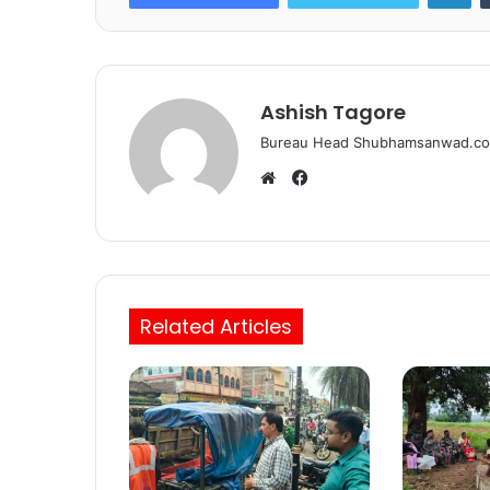
b
A
o
p
o
p
k
Ashish Tagore
Bureau Head Shubhamsanwad.c
Facebook
Website
Related Articles