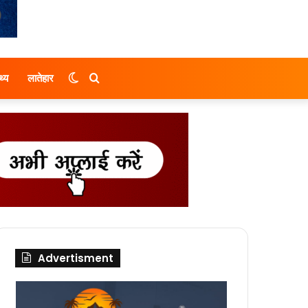
Switch
Search
थ्य
लातेहार
skin
for
Advertisment