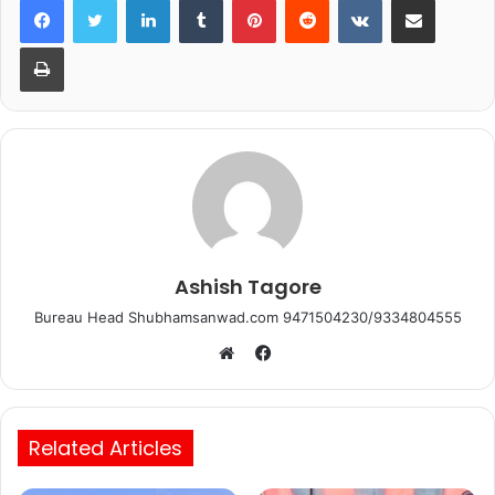
e
er
s
l
e
b
A
Print
o
p
o
p
k
Ashish Tagore
Bureau Head Shubhamsanwad.com 9471504230/9334804555
Facebook
Website
Related Articles