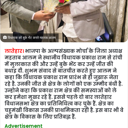
विधायक को बुके भेंंट करते महताब आलम
लातेहार।
भाजपा के अल्‍पसंख्‍यक मोर्चा के जिला अध्‍यक्ष
महताब आलम ने स्‍थानीय विधायक प्रकाश राम से रांची
में मुलाकात की और उन्‍हें बुके भेंट कर उन्‍हें जीत की
बधाइ दी. शुभम संवाद से बातचीत करते हुए आलम ने
कहा कि विधायक प्रकाश राम प्रारंभ से ही जुझारू नेता
रहे है. उनकी जीत से क्षेत्र के लोगों को एक उम्‍मीद बंधी है.
उन्‍होने कहा कि प्रकाश राम क्षेत्र की समस्‍याओं को ले
कर हमेशा मुखर रहे हैं. इससे पहले दो बार लातेहार
विधानसभा क्षेत्र का प्रतिनिधित्‍व कर चुके हैं. क्षेत्र का
चहुमंखी विकास उनकी प्राथमिकता रही है. इस बार भी वे
क्षेत्र के विकास के लिए प्रतिबद्ध हैं.
Advertisement