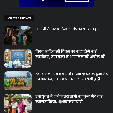
Latest News
आरोपी के घर पुलिस ने चिपकाया इश्तहार
विश्‍व आदिवासी दिवस पर कल होगें कई
कार्यक्रम, उपायुक्‍त ने भाग लेने की अपील की
स्व. झमन सिंह एवं संतोष सिंह फुटबॉल टूर्नामेंट
का आगाज, 13 अगस्त तक ली जायेगी इंट्री
उपायुक्‍त ने नये मतदाताओंं का फूल भेंट कर
स्‍वागत किया, शुभकामनायें दी