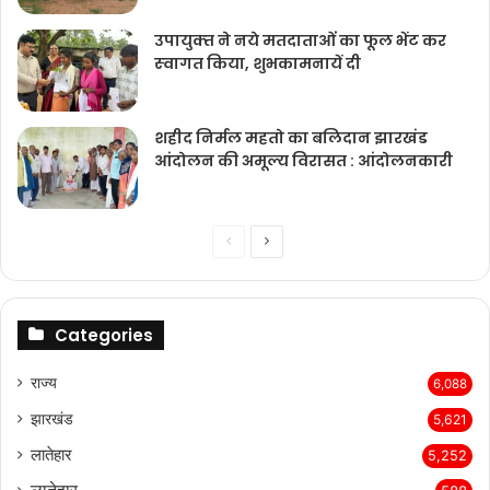
उपायुक्‍त ने नये मतदाताओंं का फूल भेंट कर
स्‍वागत किया, शुभकामनायें दी
शहीद निर्मल महतो का बलिदान झारखंड
आंदोलन की अमूल्य विरासत : आंदोलनकारी
Previous
Next
page
page
Categories
राज्‍य
6,088
झारखंड
5,621
लातेहार
5,252