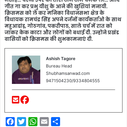
गीत गा कर प्रभु यीशु के आने की खुशियां मनायी.
क्रिसमस को ले कर मनिका विधानसभा क्षेत्र के
विधायक रामचंद्र सिंह अपने दर्जनों कार्यकर्ताओ के साथ
महुआडांड़, गोठगांव, पकरीपाठ, साले चर्च में रात को
जाकर केक काटा और लोगों को बधाई दी. उन्‍होने प्रखंंड
वासियों को क्रिसमस की शुभकामनाएं दी.
Ashish Tagore
Bureau Head
Shubhamsanwad.com
9471504230/9334804555
F
T
W
E
S