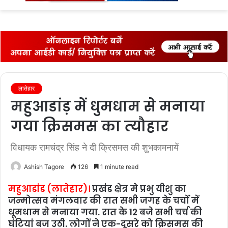
fo
लातेहार
महुआडांड़ में धुमधाम से मनाया
गया क्रिसमस का त्‍यौहार
विधायक रामचंद्र सिंह ने दी क्रिसमस की शुभकामनायें
Ashish Tagore
126
1 minute read
महुआडांड (लातेहार)।
प्रखंंड क्षेत्र मे प्रभु यीशु का
जन्मोत्सव मंगलवार की रात सभी जगह के चर्चो में
धूमधाम से मनाया गया. रात के 12 बजे सभी चर्च की
घंटियां बज उठी. लोगों ने एक-दूसरे को क्रिसमस की