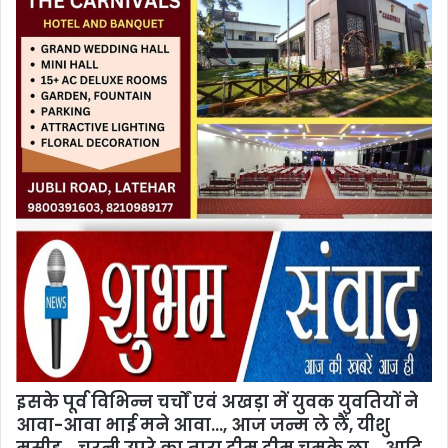
इसके पूर्व विभिन्न चर्चों एवं अखड़ा में युवक युवतियों ने
आवा-आवा भाई मने आवा…, आज जन्म ले लैं, यीशु
मसीह… चरनी उपरे का तारा टीम टीम चमके ला… आ‍दि