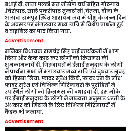
बधाई दी. माता पल्ली संत जोसेफ चर्च सहित गोठगांव
,चिरोपाठ, साले पकरीपाठ तुंन्दटोली ,चेतमा, दौना के
अलावा रामपुर स्थित आराधनालय में यीशु के जन्म दिन
के अवसर पर मंगलवार मध्य रात्रि में विशेष प्रार्थना हुई
व बाइबिल का पाठ किया गया.
Advertisement
मनिका विधायक रामचंद्र सिंह कई कार्यक्रमों में भाग
लिया और केक काट कर लोगों को क्रिसमस की
शुभकामनायें दी. गिरजाघरों में ईसाई समुदाय के लोगों
ने प्रार्थना सभा में मंगलवार मध्य रात्रि एवं बुधवार सुबह
को हिस्सा लिया. फादर सुरेश किंडो, फादर एम के जोश
फादर सुरेश एवं विभिन्न गिरिजाघरों के पुरोहितों ने
उपस्थित लोगों को क्रिसमस की बधाइयां दी. इस मौके
पर ईसाई समुदाय के लोगो ने मान्यता अनुसार धरती के
अंधकार को मिटाने के लिए विभिन्न गिरिजाघरों में
कैंडल भी जलाया.
Advertisement