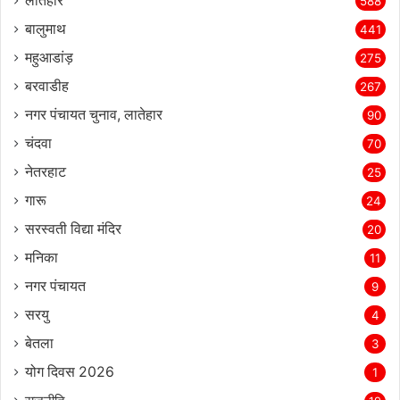
लातेहार
588
बालुमाथ
441
महुआडांड़
275
बरवाडीह
267
नगर पंचायत चुनाव, लातेहार
90
चंदवा
70
नेतरहाट
25
गारू
24
सरस्‍वती विद्या मंदिर
20
मनिका
11
नगर पंचायत
9
सरयु
4
बेतला
3
योग दिवस 2026
1