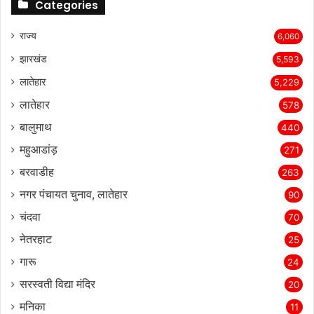
Categories
राज्‍य
6,060
झारखंड
5,593
लातेहार
5,229
लातेहार
578
बालुमाथ
440
महुआडांड़
271
बरवाडीह
263
नगर पंचायत चुनाव, लातेहार
90
चंदवा
70
नेतरहाट
25
गारू
24
सरस्‍वती विद्या मंदिर
20
मनिका
11