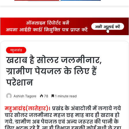
fo
महुआडांड़
खराब है सोलर जलमीनार,
ग्रामीण पेयजल के लिए हैं
परेशान
Ashish Tagore
78
1 minute read
महुआडांड़(लातेहार)।
प्रखंड के अंबाटोली में लगाये गये
चार सोलर जलमीनार महज छह माह बाद ही खराब हो
गये. ग्रामीण अब पेयजल एवं अन्‍य जरूरत की पानी के
लिए भटक रहे हैं. ना ही विभाग इसकी कोई सुधी ले रहा